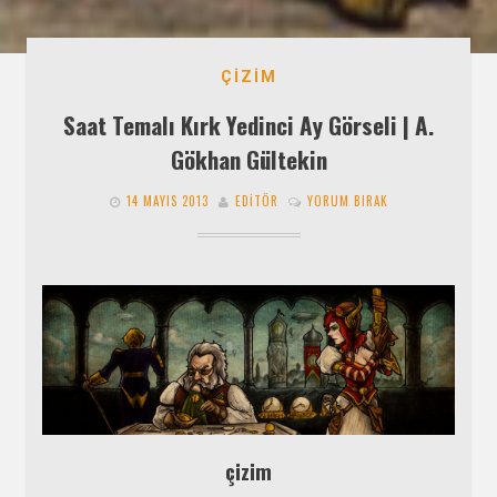
ÇIZIM
Saat Temalı Kırk Yedinci Ay Görseli | A.
Gökhan Gültekin
14 MAYIS 2013
EDITÖR
YORUM BIRAK
çizim