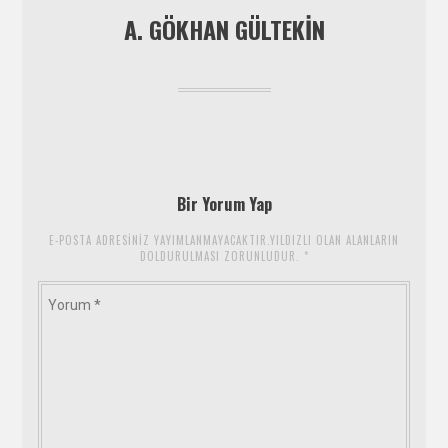
A. GÖKHAN GÜLTEKİN
Bir Yorum Yap
E-POSTA ADRESINIZ YAYIMLANMAYACAKTIR.YILDIZLI OLAN ALANLARIN
DOLDURULMASI ZORUNLUDUR.
*
Yorum
*