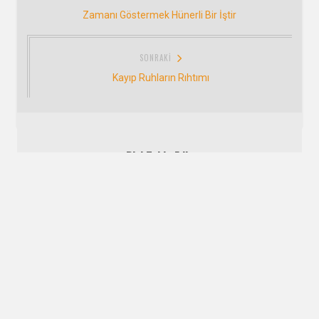
gezinmesi
Önceki:
Zamanı Göstermek Hünerli Bir İştir
SONRAKI
Sonraki:
Kayıp Ruhların Rıhtımı
Bizi Takip Edin
#171: TOHUM
Artemis