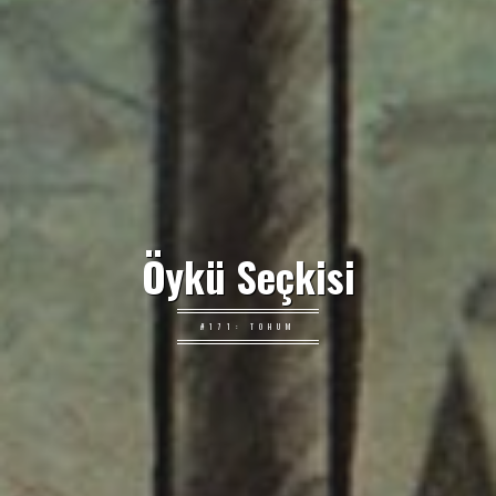
Öykü Seçkisi
#171: TOHUM