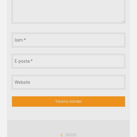
İsim
*
E-
posta
*
Website
*
Yazı
ÖNCEKI