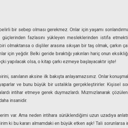
n belirli bir sebep olması gerekmez. Onlar için yaşamı sonlandırma
 güçlerinden fazlasını yükleyen mesleklerinden istifa etmekti
biri olmaktansa o dişliler arasına sıkışan bir taş olmak, çarkın 
 için yeğdir. Belki geride bıraktığı yakınları hariç onun eksikli
eçki yapılacak olsa, o kitap çarkı ezmeye başlayacaktır işte!
rini, sanılanın aksine ilk bakışta anlayamazsınız. Onlar konuşma
arlar ve bunu büyük bir ustalıkla gerçekleştirirler. Kişisel sor
salardı intihar etmeye gerek duymazlardı. Mızmızlanarak çözüle
daha insanidir.
lerim var. Ama neden intihara sürüklendiğimi uzun uzadıya anlat
irim ki bu kararı almamdaki en büyük etken aşk! Tali sorunlarsa in