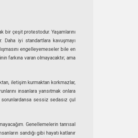
k bir çeşit protestodur. Yaşamlarını
r. Daha iyi standartlara kavuşmayı
çalışmasını engelleyemeseler bile en
ğinin farkına varan olmayacaktır; ama
ktan, iletişim kurmaktan korkmazlar,
unlarını insanlara yansıtmak onlara
n sorunlardansa sessiz sedasız çul
mayacağım. Genellemelerin tanrısal
sanların sandığı gibi hayatı katlanır