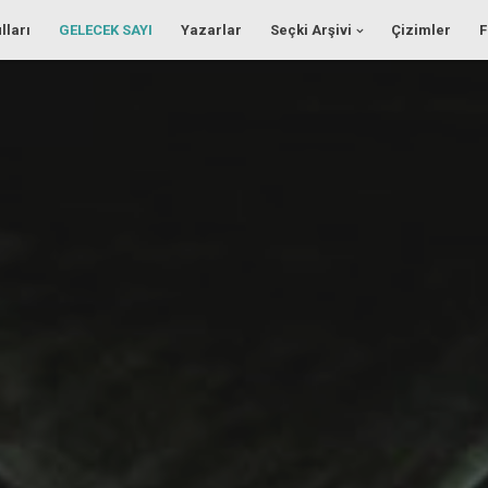
lları
GELECEK SAYI
Yazarlar
Seçki Arşivi
Çizimler
F