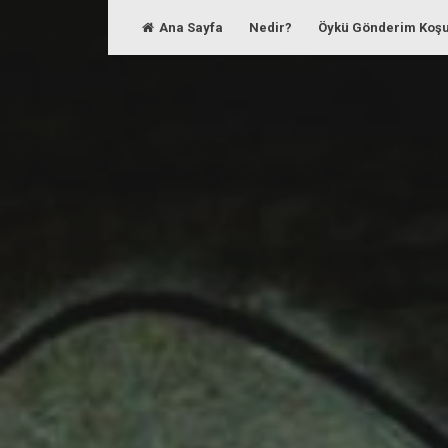
Skip
Ana Sayfa
Nedir?
Öykü Gönderim Koşu
to
content