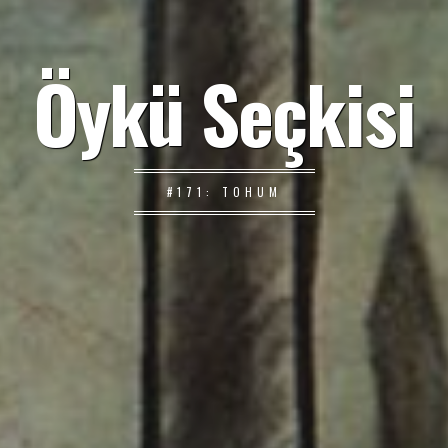
Öykü Seçkisi
#171: TOHUM