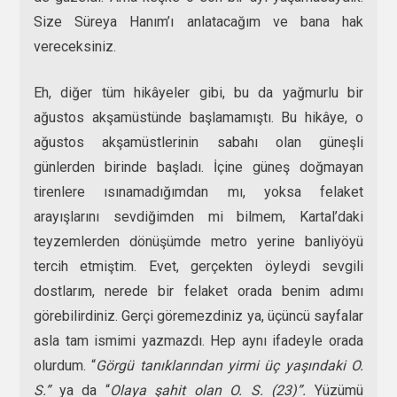
Size Süreya Hanım’ı anlatacağım ve bana hak
vereceksiniz.
Eh, diğer tüm hikâyeler gibi, bu da yağmurlu bir
ağustos akşamüstünde başlamamıştı. Bu hikâye, o
ağustos akşamüstlerinin sabahı olan güneşli
günlerden birinde başladı. İçine güneş doğmayan
tirenlere ısınamadığımdan mı, yoksa felaket
arayışlarını sevdiğimden mi bilmem, Kartal’daki
teyzemlerden dönüşümde metro yerine banliyöyü
tercih etmiştim. Evet, gerçekten öyleydi sevgili
dostlarım, nerede bir felaket orada benim adımı
görebilirdiniz. Gerçi göremezdiniz ya, üçüncü sayfalar
asla tam ismimi yazmazdı. Hep aynı ifadeyle orada
olurdum. “
Görgü tanıklarından yirmi üç yaşındaki O.
S.”
ya da “
Olaya şahit olan O. S. (23)”.
Yüzümü