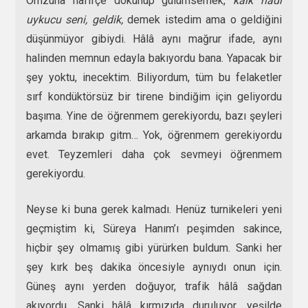
Omzuna hafifçe dokunup gülümsemek,
kalk hadi
uykucu seni, geldik,
demek istedim ama o geldiğini
düşünmüyor gibiydi. Hâlâ aynı mağrur ifade, aynı
halinden memnun edayla bakıyordu bana. Yapacak bir
şey yoktu, inecektim. Biliyordum, tüm bu felaketler
sırf kondüktörsüz bir tirene bindiğim için geliyordu
başıma. Yine de öğrenmem gerekiyordu, bazı şeyleri
arkamda bırakıp gitm… Yok, öğrenmem gerekiyordu
evet. Teyzemleri daha çok sevmeyi öğrenmem
gerekiyordu.
Neyse ki buna gerek kalmadı. Henüz turnikeleri yeni
geçmiştim ki, Süreya Hanım’ı peşimden sakince,
hiçbir şey olmamış gibi yürürken buldum. Sanki her
şey kırk beş dakika öncesiyle aynıydı onun için.
Güneş aynı yerden doğuyor, trafik hâlâ sağdan
akıyordu. Sanki hâlâ kırmızıda duruluyor, yeşilde