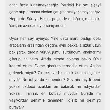
daha fazla kirletmeyeceğiz. Yerdeki bir pet şişeyi
çöpe atıp atmama vicdan çatışmasını yaşamayacağız.
Hepsi de Süreya Hanım peşimde olduğu için olacak!
Yani, en azından öyle sanıyordum.
Oysa her şey aynıydı. Yine üstü martı pisliği dolu
arabaların arasından geçtim, aynı bakkalla uzun uzun
bakışarak gergin yürüyüşümü sürdürdüm, anahtarımı
çıkarıp salladım. Arada sırada arkama bakıp O’nu
kontrol ettim. Evime girerken tereddüt ettim. Acaba
gelecek miydi? Girecek ve bir sıcak sütümü içecek
miydi? Ne istiyordu ki benden? Sevmiş miydi beni,
yoksa sadece uzaktan bir bakmak mı istiyordu?
Yoksa… Tanrım, en kötüsü müydü? Burada mı
yaşıyordu? Benimle tamamen ilgisiz mi gelmişti
buraya!?