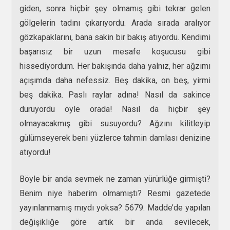
giden, sonra hiçbir şey olmamış gibi tekrar gelen
gölgelerin tadını çıkarıyordu. Arada sırada aralıyor
gözkapaklarını, bana sakin bir bakış atıyordu. Kendimi
başarısız bir uzun mesafe koşucusu gibi
hissediyordum. Her bakışında daha yalnız, her ağzımı
açışımda daha nefessiz. Beş dakika, on beş, yirmi
beş dakika. Paslı raylar adına! Nasıl da sakince
duruyordu öyle orada! Nasıl da hiçbir şey
olmayacakmış gibi susuyordu? Ağzını kilitleyip
gülümseyerek beni yüzlerce tahmin damlası denizine
atıyordu!
Böyle bir anda sevmek ne zaman yürürlüğe girmişti?
Benim niye haberim olmamıştı? Resmi gazetede
yayınlanmamış mıydı yoksa? 5679. Madde’de yapılan
değişikliğe göre artık bir anda sevilecek,