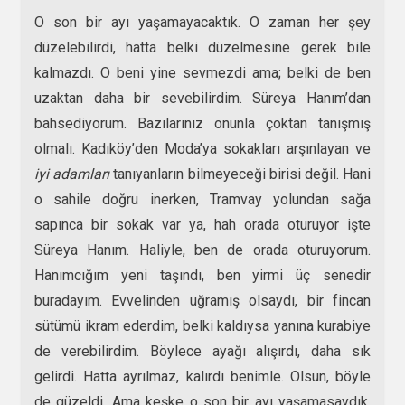
O son bir ayı yaşamayacaktık. O zaman her şey
düzelebilirdi, hatta belki düzelmesine gerek bile
kalmazdı. O beni yine sevmezdi ama; belki de ben
uzaktan daha bir sevebilirdim. Süreya Hanım’dan
bahsediyorum. Bazılarınız onunla çoktan tanışmış
olmalı. Kadıköy’den Moda’ya sokakları arşınlayan ve
iyi adamları
tanıyanların bilmeyeceği birisi değil. Hani
o sahile doğru inerken, Tramvay yolundan sağa
sapınca bir sokak var ya, hah orada oturuyor işte
Süreya Hanım. Haliyle, ben de orada oturuyorum.
Hanımcığım yeni taşındı, ben yirmi üç senedir
buradayım. Evvelinden uğramış olsaydı, bir fincan
sütümü ikram ederdim, belki kaldıysa yanına kurabiye
de verebilirdim. Böylece ayağı alışırdı, daha sık
gelirdi. Hatta ayrılmaz, kalırdı benimle. Olsun, böyle
de güzeldi. Ama keşke o son bir ayı yaşamasaydık.