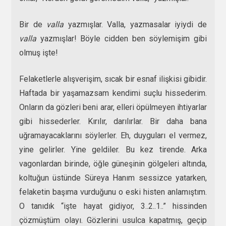
Bir de
valla
yazmışlar. Valla, yazmasalar iyiydi de
valla
yazmışlar! Böyle cidden ben söylemişim gibi
olmuş işte!
Felaketlerle alışverişim, sıcak bir esnaf ilişkisi gibidir.
Haftada bir yaşamazsam kendimi suçlu hissederim.
Onların da gözleri beni arar, elleri öpülmeyen ihtiyarlar
gibi hissederler. Kırılır, darılırlar. Bir daha bana
uğramayacaklarını söylerler. Eh, duyguları el vermez,
yine gelirler. Yine geldiler. Bu kez tirende. Arka
vagonlardan birinde, öğle güneşinin gölgeleri altında,
koltuğun üstünde Süreya Hanım sessizce yatarken,
felaketin başıma vurduğunu o eski histen anlamıştım.
O tanıdık “işte hayat gidiyor, 3..2..1..” hissinden
çözmüştüm olayı. Gözlerini usulca kapatmış, geçip