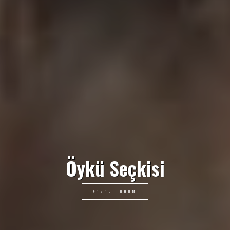
Öykü Seçkisi
#171: TOHUM