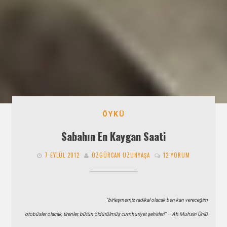
ÖYKÜ
Sabahın En Kaygan Saati
7 EYLÜL 2012
ÖZGÜRCAN UZUNYAŞA
12 YORUM
“birleşmemiz radikal olacak ben kan vereceğim
otobüsler olacak, tirenler, bütün öldürülmüş cumhuriyet şehirleri” – Ah Muhsin Ünlü