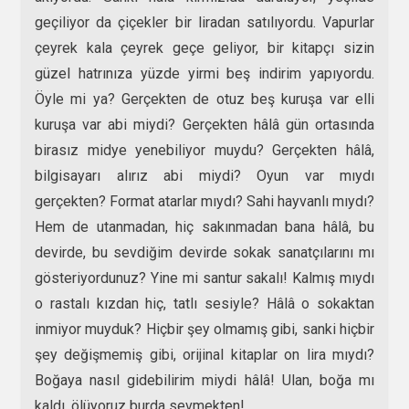
geçiliyor da çiçekler bir liradan satılıyordu. Vapurlar
çeyrek kala çeyrek geçe geliyor, bir kitapçı sizin
güzel hatrınıza yüzde yirmi beş indirim yapıyordu.
Öyle mi ya? Gerçekten de otuz beş kuruşa var elli
kuruşa var abi miydi? Gerçekten hâlâ gün ortasında
birasız midye yenebiliyor muydu? Gerçekten hâlâ,
bilgisayarı alırız abi miydi? Oyun var mıydı
gerçekten? Format atarlar mıydı? Sahi hayvanlı mıydı?
Hem de utanmadan, hiç sakınmadan bana hâlâ, bu
devirde, bu sevdiğim devirde sokak sanatçılarını mı
gösteriyordunuz? Yine mi santur sakalı! Kalmış mıydı
o rastalı kızdan hiç, tatlı sesiyle? Hâlâ o sokaktan
inmiyor muyduk? Hiçbir şey olmamış gibi, sanki hiçbir
şey değişmemiş gibi, orijinal kitaplar on lira mıydı?
Boğaya nasıl gidebilirim miydi hâlâ! Ulan, boğa mı
kaldı, ölüyoruz burda sevmekten!