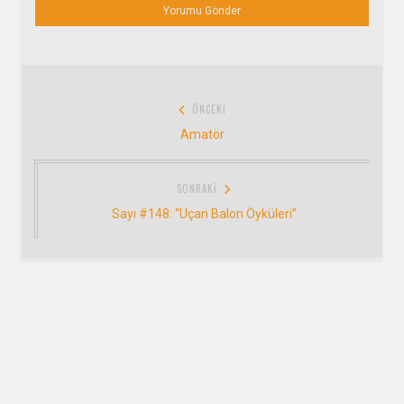
Yazı
ÖNCEKI
gezinmesi
Önceki:
Amatör
SONRAKI
Sonraki:
Sayı #148: “Uçan Balon Öyküleri”
Bizi Takip Edin