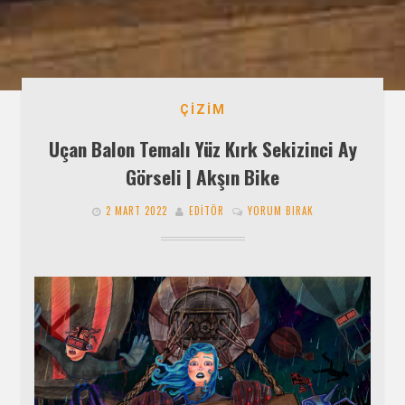
ÇIZIM
Uçan Balon Temalı Yüz Kırk Sekizinci Ay
Görseli | Akşın Bike
2 MART 2022
EDITÖR
YORUM BIRAK