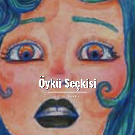
Öykü Seçkisi
#171: TOHUM