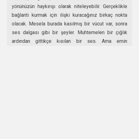
yönünüzün haykırışı olarak niteleyebilir. Gerçeklikle
bağlantı kurmak için ilişki kuracağınız birkaç nokta
olacak. Mesela burada kasılmış bir vücut var, sonra
ses dalgası gibi bir şeyler. Muhtemelen bir çığlık
ardından gittikçe kısılan bir ses. Ama emin
olamayacaksınız. Bir sanrı mı yoksa bir yaşantı mı?
Bu olaydan sonra hayata dair beklentileriniz
konusunda farklılaşmaya gitmeyi düşünebilirsiniz.
Veya bir şeyleri değiştirmek gerektiği hissiyatına
kapılıp hayatınızı mercek altına alabilirsiniz.
Falcı kadın birçok insanın kendinde karşılık bulacak
birkaç şey daha ekleyerek konuşmasını bitirdi. Falcı
bunları söyledikten sonra o gizemli halinden sıyrılıp
güleç bir tavırla veda edip, usulca uzaklaştı. Kadın ilk
söylenenlere takılıp kalmış şekilde biraz afallamış,