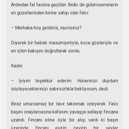
Ardından fal faslına geçtiler. Belki de gülümsemelerin
en güzellerinden birine sahip olan falcı:
– Merhaba hoş geldiniz, nasılsınız?
Diyerek bir bebek masumiyetiyle, koca gözleriyle ve
en içten bakışını doğrultarak sordu.
Kadın:
– İyiyim teşekkür ederim. Hünerinizi duydum
söyleyeceklerinizi sabırsızlıkla bekliyorum, dedi.
Biraz umursamaz bir tavır takınmak isteyerek. Falcı
başını onaylarcasına kafasını yavaşça sallayıp fincana
uzandı. Fincanı eline öyle bir alışı vardı ki başın
üzerinde fincanı evirip çevirip bir şeyler