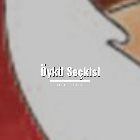
Öykü Seçkisi
#171: TOHUM