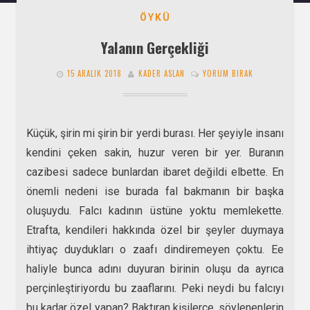
ÖYKÜ
Yalanın Gerçekliği
15 ARALIK 2018
KADER ASLAN
YORUM BIRAK
Küçük, şirin mi şirin bir yerdi burası. Her şeyiyle insanı
kendini çeken sakin, huzur veren bir yer. Buranın
cazibesi sadece bunlardan ibaret değildi elbette. En
önemli nedeni ise burada fal bakmanın bir başka
oluşuydu. Falcı kadının üstüne yoktu memlekette.
Etrafta, kendileri hakkında özel bir şeyler duymaya
ihtiyaç duydukları o zaafı dindiremeyen çoktu. Ee
haliyle bunca adını duyuran birinin oluşu da ayrıca
perçinleştiriyordu bu zaaflarını. Peki neydi bu falcıyı
bu kadar özel yapan? Baktıran kişilerce, söylenenlerin