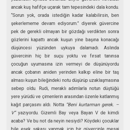
ancak kuş hafifçe uçarak tam tepesindeki dala kondu.
“Sorun yok, orada istediğin kadar kalabilirsin, ben
şekerlememe devam ediyorum.” diyerek güvercine
pek de gerekli olmayan bir gözdağı verdikten sonra
gözlerini kapattı ancak kuşun yine başına konacağı
düşüncesi yüzünden uykuya dalamadı. Aslında
güvercinin hiç bir suçu yoktu ve fırsat tanınsa
çocuğun uyumasına izin vermeyi de düşünüyordu
ancak çobanın aniden yerinden kalkıp eline bir taş
alması kuşun bileğindeki notu düşürüp uzaklaşmasına
sebep oldu. Rudi, meraklı adımlarla notun düştüğü
yere yürüdü ve çimenlerin arasından özenle katlanmış
kağıt parçasını aldı. Notta
“Beni kurtarman gerek. –
V”
yazıyordu. Gizemli Bay veya Bayan V de kimdi
acaba? Ve bu not da neyin nesiydi? Köydeki çocuklar
bile eşek şakası yapmak için bir güvercinle mesaj