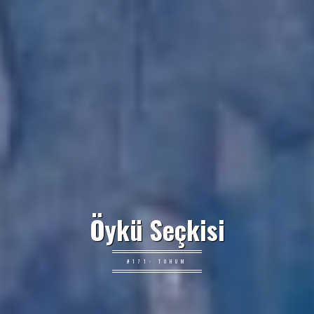
Öykü Seçkisi
#171: TOHUM