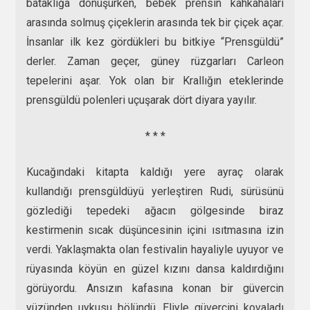
bataklığa dönüşürken, bebek prensin kahkahaları
arasında solmuş çiçeklerin arasında tek bir çiçek açar.
İnsanlar ilk kez gördükleri bu bitkiye “Prensgüldü”
derler. Zaman geçer, güney rüzgarları Carleon
tepelerini aşar. Yok olan bir Krallığın eteklerinde
prensgüldü polenleri uçuşarak dört diyara yayılır.
* * *
Kucağındaki kitapta kaldığı yere ayraç olarak
kullandığı prensgüldüyü yerleştiren Rudi, sürüsünü
gözlediği tepedeki ağacın gölgesinde biraz
kestirmenin sıcak düşüncesinin içini ısıtmasına izin
verdi. Yaklaşmakta olan festivalin hayaliyle uyuyor ve
rüyasında köyün en güzel kızını dansa kaldırdığını
görüyordu. Ansızın kafasına konan bir güvercin
yüzünden uykusu bölündü. Eliyle güvercini kovaladı