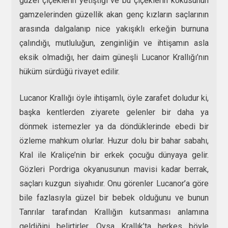
güzel çiçeklerin yetiştiği ve bu çiçeklerin kokusunun
gamzelerinden güzellik akan genç kızların saçlarının
arasında dalgalanıp nice yakışıklı erkeğin burnuna
çalındığı, mutluluğun, zenginliğin ve ihtişamın asla
eksik olmadığı, her daim güneşli Lucanor Krallığı’nın
hüküm sürdüğü rivayet edilir.
Lucanor Krallığı öyle ihtişamlı, öyle zarafet doludur ki,
başka kentlerden ziyarete gelenler bir daha ya
dönmek istemezler ya da döndüklerinde ebedi bir
özleme mahkum olurlar. Huzur dolu bir bahar sabahı,
Kral ile Kraliçe’nin bir erkek çocuğu dünyaya gelir.
Gözleri Pordriga okyanusunun mavisi kadar berrak,
saçları kuzgun siyahıdır. Onu görenler Lucanor’a göre
bile fazlasıyla güzel bir bebek olduğunu ve bunun
Tanrılar tarafından Krallığın kutsanması anlamına
geldiğini belirtirler. Oysa Krallık’ta herkes böyle