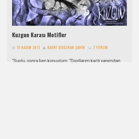
Kuzgun Karası Motifler
15 KASIM 2013
BAHRI DOĞUKAN ŞAHIN
2 YORUM
“Sustu, sonra ben konuştum: “Dostlarım kaçtı yanımdan
Umutlarım gibi yarın sen de kaçarsın yanımdan.” Dedi
Kuzgun: “Hiçbir zaman.” -Egdar Allan…
DEVAMI