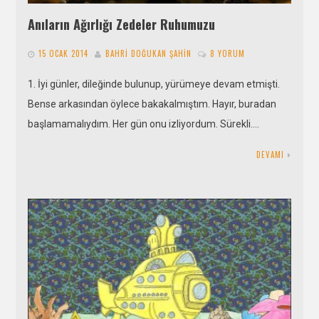
Anıların Ağırlığı Zedeler Ruhumuzu
15 OCAK 2014
BAHRI DOĞUKAN ŞAHIN
8 YORUM
1. İyi günler, dileğinde bulunup, yürümeye devam etmişti.
Bense arkasından öylece bakakalmıştım. Hayır, buradan
başlamamalıydım. Her gün onu izliyordum. Sürekli….
DEVAMI