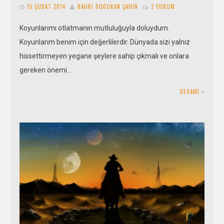
15 ŞUBAT 2014
BAHRI DOĞUKAN ŞAHIN
2 YORUM
Koyunlarımı otlatmanın mutluluğuyla doluydum.
Koyunlarım benim için değerlilerdir. Dünyada sizi yalnız
hissettirmeyen yegane şeylere sahip çıkmalı ve onlara
gereken önemi…
DEVAMI