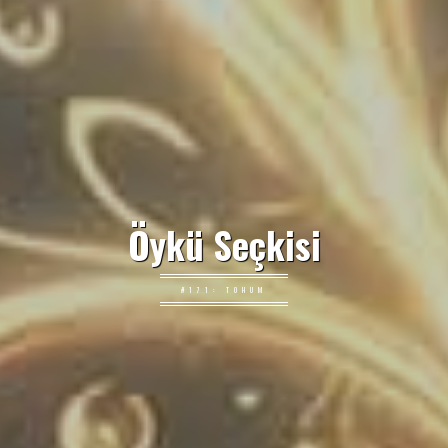
Öykü Seçkisi
#171: TOHUM