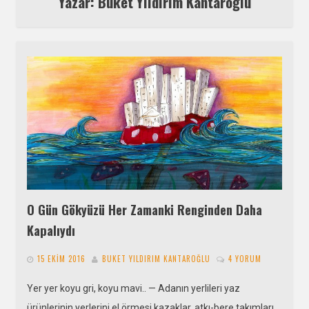
Yazar: Buket Yıldırım Kantaroğlu
O Gün Gökyüzü Her Zamanki Renginden Daha
Kapalıydı
15 EKIM 2016
BUKET YILDIRIM KANTAROĞLU
4 YORUM
Yer yer koyu gri, koyu mavi.. — Adanın yerlileri yaz
ürünlerinin yerlerini el örmesi kazaklar, atkı-bere takımları,