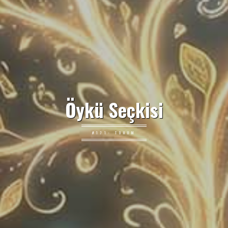
Öykü Seçkisi
#171: TOHUM