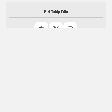
Bizi Takip Edin
#171: TOHUM
Artemis
Ömür Durmuş
Aşim Bey Köşkü
Cevdet Denizaltı
Aşkın Bamya Hâli
Defne Durukan