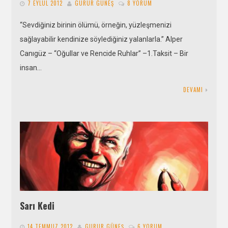
7 EYLÜL 2012
GURUR GÜNEŞ
8 YORUM
“Sevdiğiniz birinin ölümü, örneğin, yüzleşmenizi
sağlayabilir kendinize söylediğiniz yalanlarla.” Alper
Canıgüz – “Oğullar ve Rencide Ruhlar” –1.Taksit – Bir
insan…
DEVAMI
Sarı Kedi
14 TEMMUZ 2012
GURUR GÜNEŞ
6 YORUM