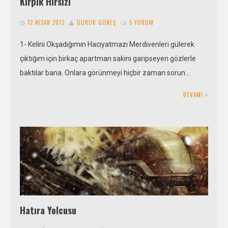
Kirpik Hırsızı
12 NISAN 2013
GURUR GÜNEŞ
5 YORUM
1- Kelini Okşadığımın Hacıyatmazı Merdivenleri gülerek
çıktığım için birkaç apartman sakini garipseyen gözlerle
baktılar bana. Onlara görünmeyi hiçbir zaman sorun…
DEVAMI
Hatıra Yolcusu