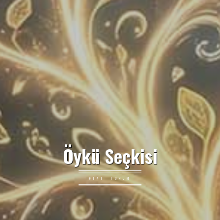
Öykü Seçkisi
#171: TOHUM