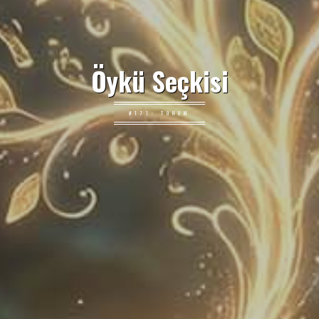
Öykü Seçkisi
#171: TOHUM