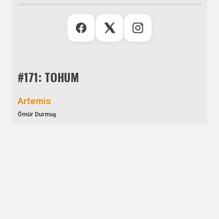
#171: TOHUM
Artemis
Ömür Durmuş
Aşim Bey Köşkü
Cevdet Denizaltı
Aşkın Bamya Hâli
Defne Durukan
Benden Geriye Kalan