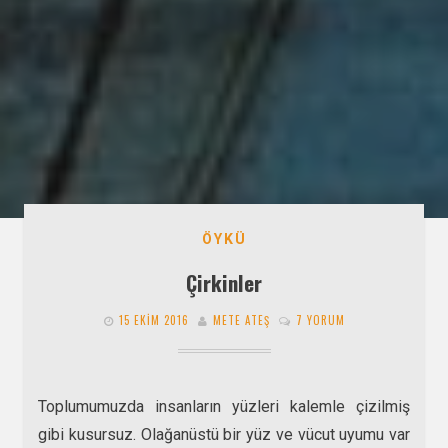
ÖYKÜ
Çirkinler
15 EKIM 2016
METE ATEŞ
7 YORUM
Toplumumuzda insanların yüzleri kalemle çizilmiş
gibi kusursuz. Olağanüstü bir yüz ve vücut uyumu var