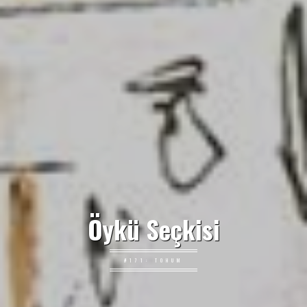
Öykü Seçkisi
#171: TOHUM