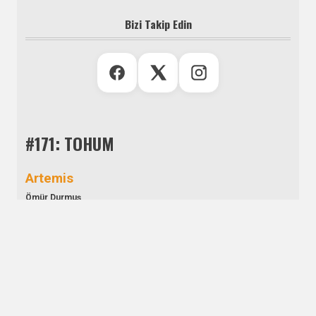
Bizi Takip Edin
#171: TOHUM
Artemis
Ömür Durmuş
Aşim Bey Köşkü
Cevdet Denizaltı
Aşkın Bamya Hâli
Defne Durukan