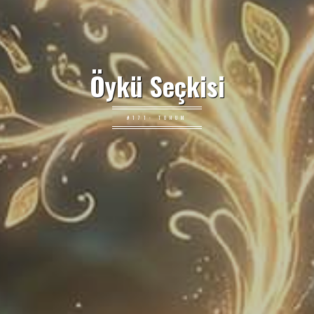
Öykü Seçkisi
#171: TOHUM