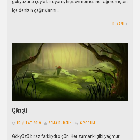
gökyüzüne şöyle bir uyanır, hiç sevmemesine rağmen içten
içe denizin çağırışlarını…
DEVAMI
Çöpçü
15 ŞUBAT 2019
SEMA DURSUN
6 YORUM
Gökyüzü biraz farklıydı o gün. Her zamanki gibi yağmur