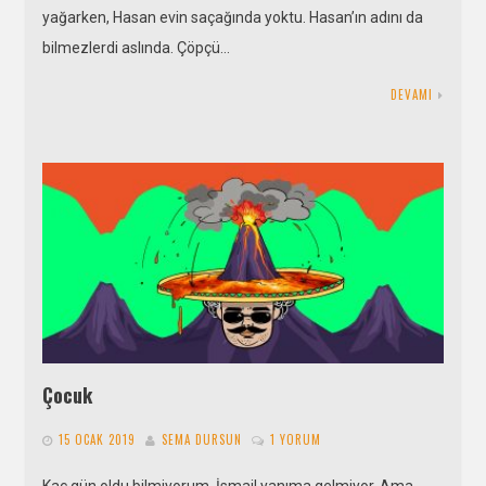
yağarken, Hasan evin saçağında yoktu. Hasan’ın adını da
bilmezlerdi aslında. Çöpçü…
DEVAMI
Çocuk
15 OCAK 2019
SEMA DURSUN
1 YORUM
Kaç gün oldu bilmiyorum. İsmail yanıma gelmiyor. Ama