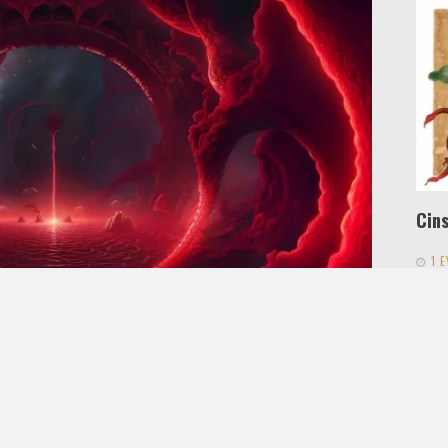
Cin
1 
BIRAK
Yılla
Yaşa
da a
habe
ORUM BIRAK
değiş