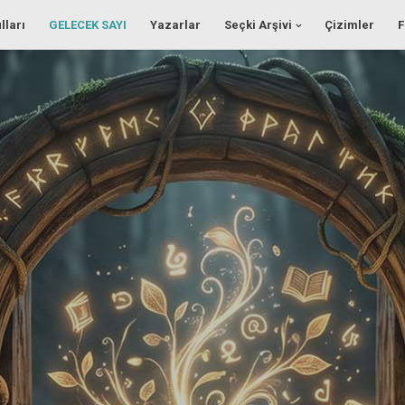
lları
GELECEK SAYI
Yazarlar
Seçki Arşivi
Çizimler
F