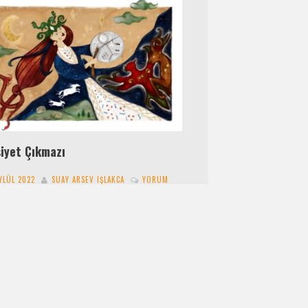
siyet Çıkmazı
EYLÜL 2022
SUAY ARSEV IŞLAKCA
YORUM
r önceden belliydi yaşadıklarım.
nacaklarıma isabet ediyordu. Bu kadarını
klıma getiremezdim. Radyoda duyduğum
re önce inanamadım. Tekrar kanalı
tirip…