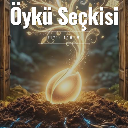
Öykü Seçkisi
#171: TOHUM