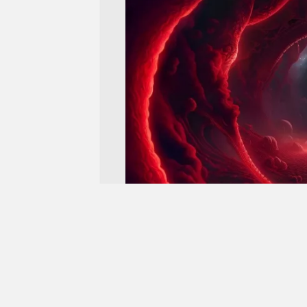
Sınırlanmayan Çocukluk Çizgisi
1 TEMMUZ 2023
SUAY ARSEV IŞLAKCA
Y