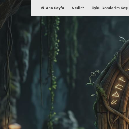
Skip
Ana Sayfa
Nedir?
Öykü Gönderim Koşu
to
content