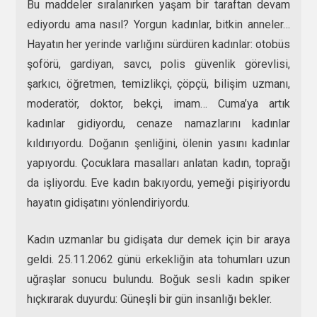
Bu maddeler sıralanırken yaşam bir taraftan devam
ediyordu ama nasıl? Yorgun kadınlar, bitkin anneler…
Hayatın her yerinde varlığını sürdüren kadınlar: otobüs
şoförü, gardiyan, savcı, polis güvenlik görevlisi,
şarkıcı, öğretmen, temizlikçi, çöpçü, bilişim uzmanı,
moderatör, doktor, bekçi, imam… Cuma’ya artık
kadınlar gidiyordu, cenaze namazlarını kadınlar
kıldırıyordu. Doğanın şenliğini, ölenin yasını kadınlar
yapıyordu. Çocuklara masalları anlatan kadın, toprağı
da işliyordu. Eve kadın bakıyordu, yemeği pişiriyordu
hayatın gidişatını yönlendiriyordu.
Kadın uzmanlar bu gidişata dur demek için bir araya
geldi. 25.11.2062 günü erkekliğin ata tohumları uzun
uğraşlar sonucu bulundu. Boğuk sesli kadın spiker
hıçkırarak duyurdu: Güneşli bir gün insanlığı bekler.