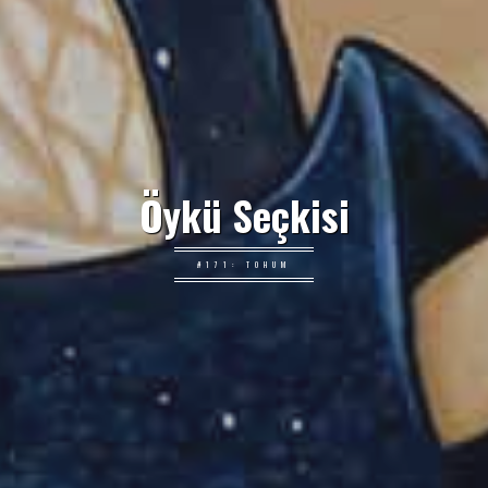
Öykü Seçkisi
#171: TOHUM