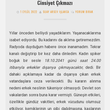
Cinsiyet Çıkmazı
1 EYLÜL 2022
SUAY ARSEV IŞLAKCA
YORUM BIRAK
Yıllar önceden belliydi yaşadıklarım. Yaşanacaklarıma
isabet ediyordu. Bu kadarını da aklıma getiremezdim.
Radyoda duyduğum habere önce inanamadım. Tekrar
kanalı değiştirip bir kez daha dinledim. Kadın spiker
boğuk bir sesle
18.10.2041 günü saat 24.00
itibarıyla erkekler dışarıya çıkmayacaktır
, dedi. Bir
dahaki açıklamaya kadar da dışarıya çıkan erkek
vatandaşlara ceza verilecekti. Bu kararın alınma
nedeni erkek neslinin tükeniyor olmasıydı. Devlet son
vakalardan sonra buna karar vermişti. Güneşin etkileri,
özellikle gündüz vakitleri, erkek vücudunu olumsuz
etkiliyor, kemiklerinin un gibi dağılmasına, kaslarının