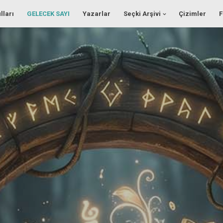
lları
GELECEK SAYI
Yazarlar
Seçki Arşivi
Çizimler
F