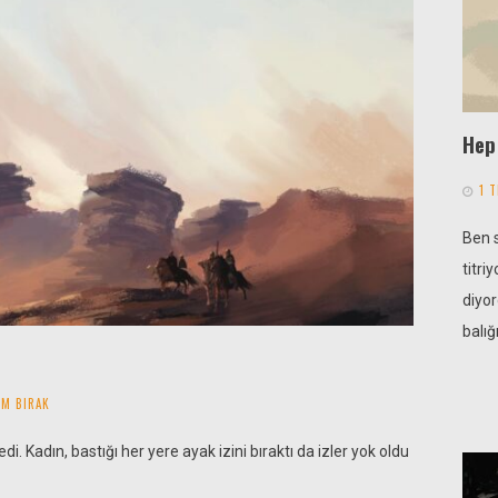
Hep 
1 
Ben s
titri
diyor
balığ
M BIRAK
i. Kadın, bastığı her yere ayak izini bıraktı da izler yok oldu