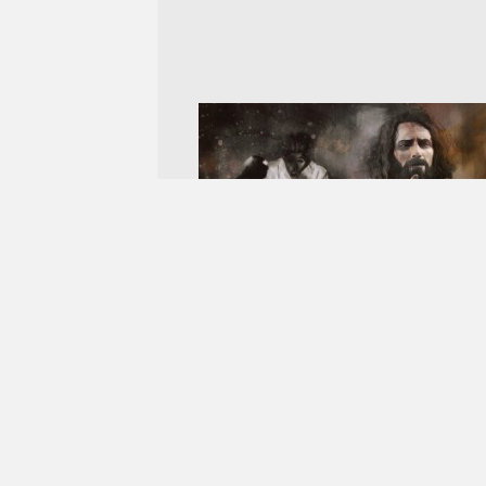
Ben Ahırda Doğdum
15 HAZIRAN 2018
UYGAR ÖZDEMIR
23 
Ben ahırda doğdum. Annemi hayal meyal
hatırlıyorum. Tamamıyla siyah bir vücuda 
ela gözlere sahipti. Pek yanımda durmadı,