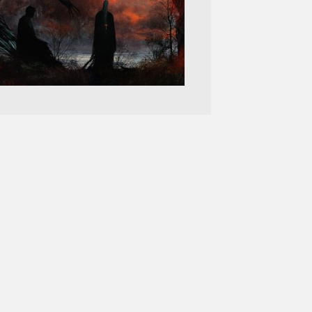
t
TEMMUZ 2019
UYGAR ÖZDEMIR
4 YORUM
aman olmuş, bir kadın kaybolmak için bir
çıkmış. Çok yürümüş, çok yol almış
leri. Ama her adım attığında…
DEVAMI