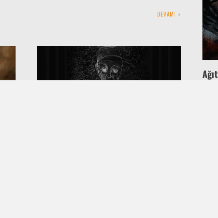
DEVAMI
Ağı
1 
Bir z
yola 
Nenem Korkut Eyler ki
önce
YORUM
15 MART 2018
UYGAR ÖZDEMIR
20 YORUM
21. Yüzyıl Dede Korkut Varyantı Bir gün
ve
kanunlu, fersah fersah topraklı hanın oğlu
doğdu. On yaşını görmeden ok attı, at…