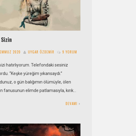
Sizin
TEMMUZ 2020
UYGAR ÖZDEMIR
9 YORUM
izi hatırlıyorum. Telefondaki sesiniz
yordu. “Keşke yüreğim yıkansaydı.”
dunuz, o gün balığımın ölümüyle, ölen
ın fanusunun elimde patlamasıyla, kırık…
DEVAMI