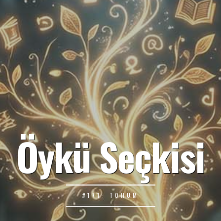
Öykü Seçkisi
#171: TOHUM