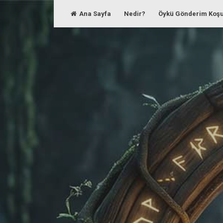
Skip
Ana Sayfa
Nedir?
Öykü Gönderim Koşu
to
content