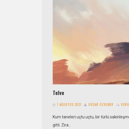
Telve
1 AĞUSTOS 2021
UYGAR ÖZDEMIR
YORU
Kum taneleri uçtu uçtu, bir türlü sakinleşmed
gitti. Zira…