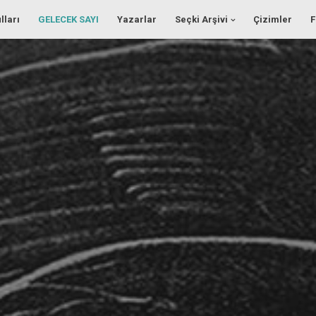
lları
GELECEK SAYI
Yazarlar
Seçki Arşivi
Çizimler
F