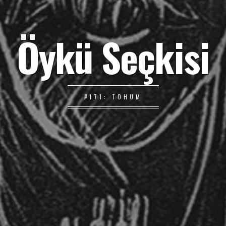
Öykü Seçkisi
#171: TOHUM