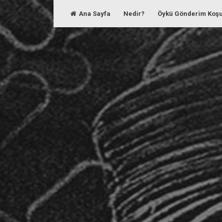
Skip
Ana Sayfa
Nedir?
Öykü Gönderim Koşu
to
content