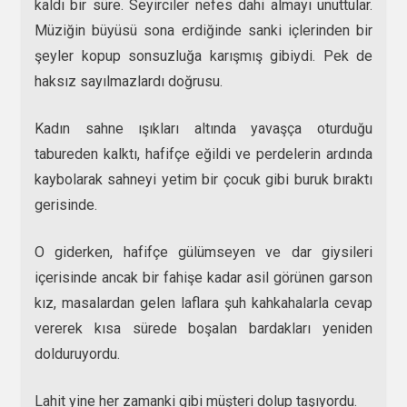
kaldı bir süre. Seyirciler nefes dahi almayı unuttular.
Müziğin büyüsü sona erdiğinde sanki içlerinden bir
şeyler kopup sonsuzluğa karışmış gibiydi. Pek de
haksız sayılmazlardı doğrusu.
Kadın sahne ışıkları altında yavaşça oturduğu
tabureden kalktı, hafifçe eğildi ve perdelerin ardında
kaybolarak sahneyi yetim bir çocuk gibi buruk bıraktı
gerisinde.
O giderken, hafifçe gülümseyen ve dar giysileri
içerisinde ancak bir fahişe kadar asil görünen garson
kız, masalardan gelen laflara şuh kahkahalarla cevap
vererek kısa sürede boşalan bardakları yeniden
dolduruyordu.
Lahit yine her zamanki gibi müşteri dolup taşıyordu.