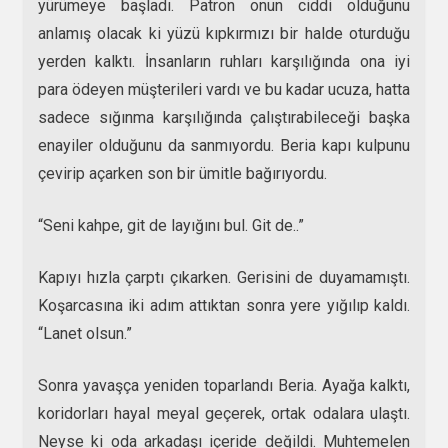
yürümeye başladı. Patron onun ciddi olduğunu
anlamış olacak ki yüzü kıpkırmızı bir halde oturduğu
yerden kalktı. İnsanların ruhları karşılığında ona iyi
para ödeyen müşterileri vardı ve bu kadar ucuza, hatta
sadece sığınma karşılığında çalıştırabileceği başka
enayiler olduğunu da sanmıyordu. Beria kapı kulpunu
çevirip açarken son bir ümitle bağırıyordu.
“Seni kahpe, git de layığını bul. Git de..”
Kapıyı hızla çarptı çıkarken. Gerisini de duyamamıştı.
Koşarcasına iki adım attıktan sonra yere yığılıp kaldı.
“Lanet olsun.”
Sonra yavaşça yeniden toparlandı Beria. Ayağa kalktı,
koridorları hayal meyal geçerek, ortak odalara ulaştı.
Neyse ki oda arkadaşı içeride değildi. Muhtemelen