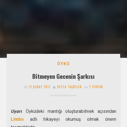
ÖYKÜ
Bitmeyen Gecenin Şarkısı
12 ŞUBAT 2012
BEYZA TAŞDELEN
7 YORUM
Uyarı
: Öyküdeki mantığı oluşturabilmek açısından
Limbo
adlı hikayeyi okumuş olmak önem