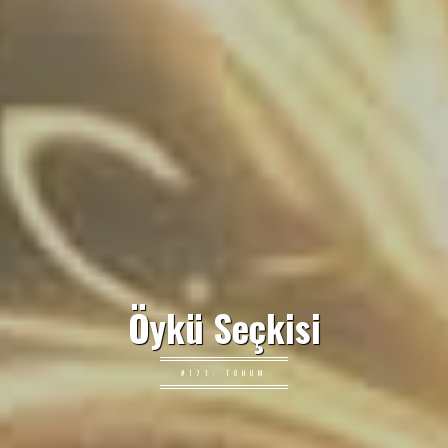
Öykü Seçkisi
#171: TOHUM