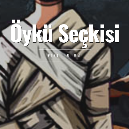
Öykü Seçkisi
#171: TOHUM