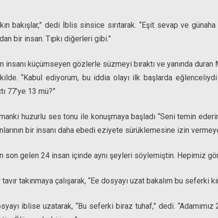
ın bakışlar,” dedi İblis sinsice sırıtarak. “Eşit sevap ve günaha
n bir insan. Tıpkı diğerleri gibi.”
an insanı küçümseyen gözlerle süzmeyi bıraktı ve yanında duran M
ekilde. “Kabul ediyorum, bu iddia olayı ilk başlarda eğlenceliyd
tı 77’ye 13 mü?”
nki huzurlu ses tonu ile konuşmaya başladı “Seni temin ederi
lanlarının bir insanı daha ebedi eziyete sürüklemesine izin verme
 en son gelen 24 insan içinde aynı şeyleri söylemiştin. Hepimiz gö
bir tavır takınmaya çalışarak, “Ee dosyayı uzat bakalım bu seferki k
yayı iblise uzatarak, “Bu seferki biraz tuhaf,” dedi. “Adamımız 