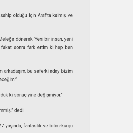
 sahip olduğu için Araf’ta kalmış ve
eleğe dönerek ‘Yeni bir insan, yeni
i fakat sonra fark ettim ki hep ben
m arkadaşım, bu seferki aday bizim
yeceğim.”
rdük ki sonuç yine değişmiyor.”
immiş,” dedi.
27 yaşında, fantastik ve bilim-kurgu