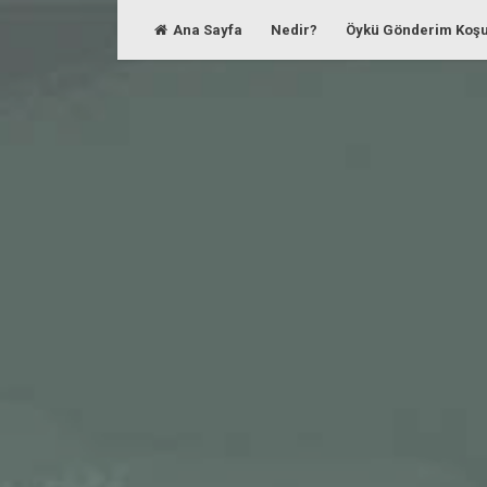
Skip
Ana Sayfa
Nedir?
Öykü Gönderim Koşu
to
content