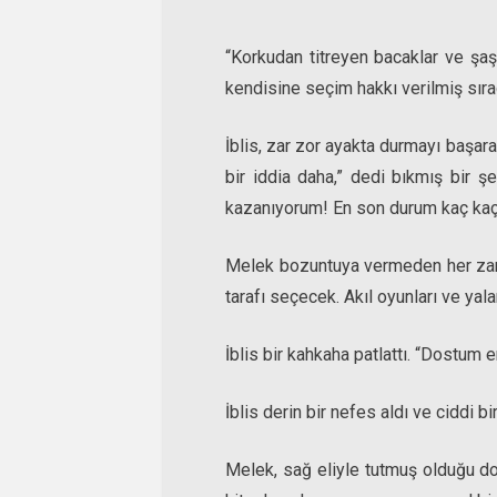
“Korkudan titreyen bacaklar ve şaşk
kendisine seçim hakkı verilmiş sırada
İblis, zar zor ayakta durmayı başar
bir iddia daha,” dedi bıkmış bir ş
kazanıyorum! En son durum kaç kaç
Melek bozuntuya vermeden her zama
tarafı seçecek. Akıl oyunları ve ya
İblis bir kahkaha patlattı. “Dostum
İblis derin bir nefes aldı ve ciddi 
Melek, sağ eliyle tutmuş olduğu dos