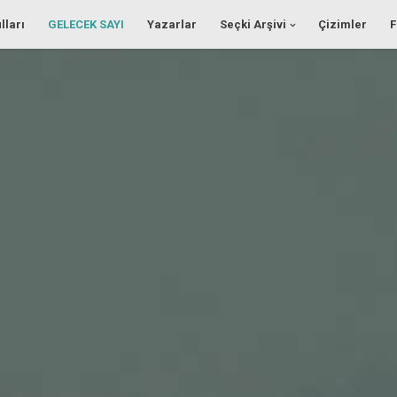
lları
GELECEK SAYI
Yazarlar
Seçki Arşivi
Çizimler
F