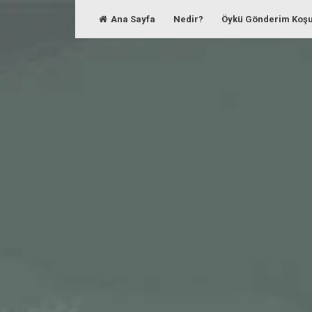
Skip
Ana Sayfa
Nedir?
Öykü Gönderim Koşu
to
content