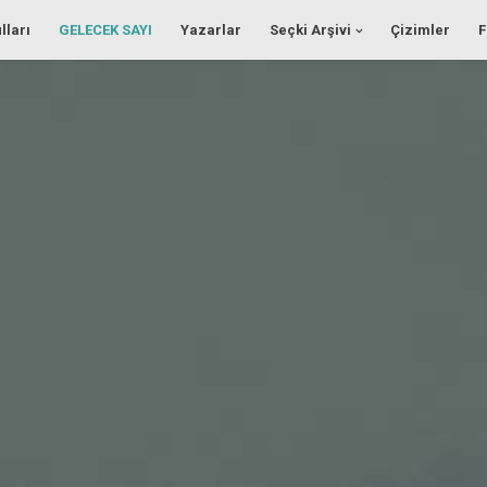
lları
GELECEK SAYI
Yazarlar
Seçki Arşivi
Çizimler
F