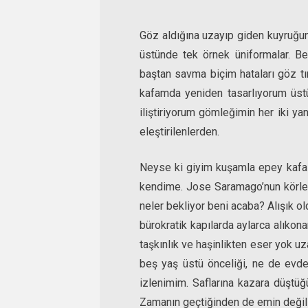
Göz aldığına uzayıp giden kuyruğun 
üstünde tek örnek üniformalar. B
baştan savma biçim hataları göz tı
kafamda yeniden tasarlıyorum üstü
iliştiriyorum gömleğimin her iki ya
eleştirilenlerden.
Neyse ki giyim kuşamla epey kafa
kendime. Jose Saramago’nun körleri
neler bekliyor beni acaba? Alışık ol
bürokratik kapılarda aylarca alıkona
taşkınlık ve haşinlikten eser yok 
beş yaş üstü önceliği, ne de evde 
izlenimim. Saflarına kazara düştü
Zamanın geçtiğinden de emin değilim