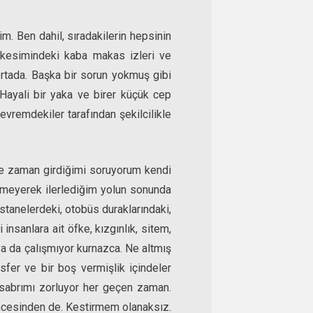
m. Ben dahil, sıradakilerin hepsinin
 kesimindeki kaba makas izleri ve
ortada. Başka bir sorun yokmuş gibi
Hayali bir yaka ve birer küçük cep
vremdekiler tarafından şekilcilikle
e zaman girdiğimi soruyorum kendi
örmeyerek ilerlediğim yolun sonunda
astanelerdeki, otobüs duraklarındaki,
insanlara ait öfke, kızgınlık, sitem,
a da çalışmıyor kurnazca. Ne altmış
sfer ve bir boş vermişlik içindeler
 sabrımı zorluyor her geçen zaman.
 öncesinden de. Kestirmem olanaksız.