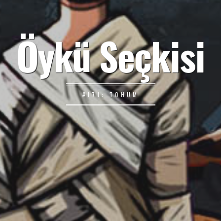
Öykü Seçkisi
#171: TOHUM