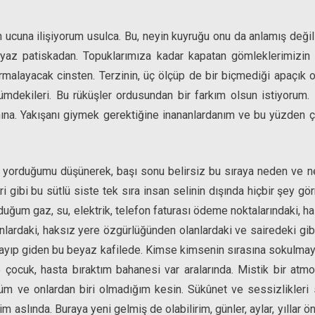
ucuna ilişiyorum usulca. Bu, neyin kuyruğu onu da anlamış değili
eyaz patiskadan. Topuklarımıza kadar kapatan gömleklerimizin
rmalayacak cinsten. Terzinin, üç ölçüp de bir biçmediği apaçık 
mdekileri. Bu rüküşler ordusundan bir farkım olsun istiyorum. 
nına. Yakışanı giymek gerektiğine inananlardanım ve bu yüzden çe
 yorduğumu düşünerek, başı sonu belirsiz bu sıraya neden ve n
 gibi bu sütlü siste tek sıra insan selinin dışında hiçbir şey g
duğum gaz, su, elektrik, telefon faturası ödeme noktalarındaki, h
nlardaki, haksız yere özgürlüğünden olanlardaki ve sairedeki gibi 
uzayıp giden bu beyaz kafilede. Kimse kimsenin sırasına sokulmay
çocuk, hasta bıraktım bahanesi var aralarında. Mistik bir atmo
ğüm ve onlardan biri olmadığım kesin. Sükûnet ve sessizlikleri
 aslında. Buraya yeni gelmiş de olabilirim, günler, aylar, yıllar