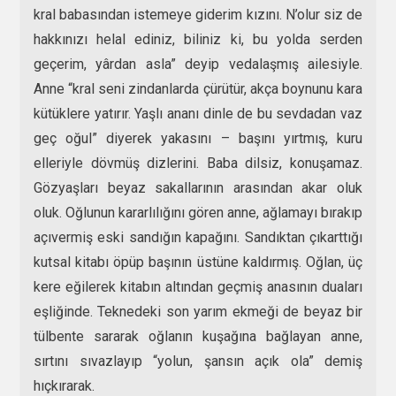
kral babasından istemeye giderim kızını. N’olur siz de
hakkınızı helal ediniz, biliniz ki, bu yolda serden
geçerim, yârdan asla” deyip vedalaşmış ailesiyle.
Anne “kral seni zindanlarda çürütür, akça boynunu kara
kütüklere yatırır. Yaşlı ananı dinle de bu sevdadan vaz
geç oğul” diyerek yakasını – başını yırtmış, kuru
elleriyle dövmüş dizlerini. Baba dilsiz, konuşamaz.
Gözyaşları beyaz sakallarının arasından akar oluk
oluk. Oğlunun kararlılığını gören anne, ağlamayı bırakıp
açıvermiş eski sandığın kapağını. Sandıktan çıkarttığı
kutsal kitabı öpüp başının üstüne kaldırmış. Oğlan, üç
kere eğilerek kitabın altından geçmiş anasının duaları
eşliğinde. Teknedeki son yarım ekmeği de beyaz bir
tülbente sararak oğlanın kuşağına bağlayan anne,
sırtını sıvazlayıp “yolun, şansın açık ola” demiş
hıçkırarak.