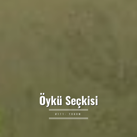
Öykü Seçkisi
#171: TOHUM