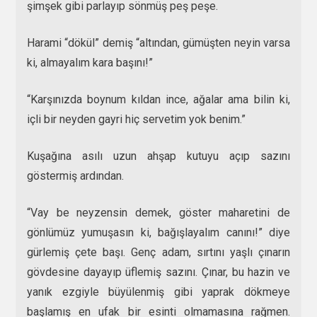
şimşek gibi parlayıp sönmüş peş peşe.
Harami “dökül” demiş “altından, gümüşten neyin varsa
ki, almayalım kara başını!”
“Karşınızda boynum kıldan ince, ağalar ama bilin ki,
içli bir neyden gayri hiç servetim yok benim.”
Kuşağına asılı uzun ahşap kutuyu açıp sazını
göstermiş ardından.
“Vay be neyzensin demek, göster maharetini de
gönlümüz yumuşasın ki, bağışlayalım canını!” diye
gürlemiş çete başı. Genç adam, sırtını yaşlı çınarın
gövdesine dayayıp üflemiş sazını. Çınar, bu hazin ve
yanık ezgiyle büyülenmiş gibi yaprak dökmeye
başlamış en ufak bir esinti olmamasına rağmen.