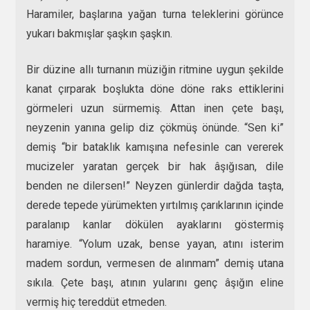
Haramiler, başlarına yağan turna teleklerini görünce
yukarı bakmışlar şaşkın şaşkın.
Bir düzine allı turnanın müziğin ritmine uygun şekilde
kanat çırparak boşlukta döne döne raks ettiklerini
görmeleri uzun sürmemiş. Attan inen çete başı,
neyzenin yanına gelip diz çökmüş önünde. “Sen ki”
demiş “bir bataklık kamışına nefesinle can vererek
mucizeler yaratan gerçek bir hak âşığısan, dile
benden ne dilersen!” Neyzen günlerdir dağda taşta,
derede tepede yürümekten yırtılmış çarıklarının içinde
paralanıp kanlar dökülen ayaklarını göstermiş
haramiye. “Yolum uzak, bense yayan, atını isterim
madem sordun, vermesen de alınmam” demiş utana
sıkıla. Çete başı, atının yularını genç âşığın eline
vermiş hiç tereddüt etmeden.