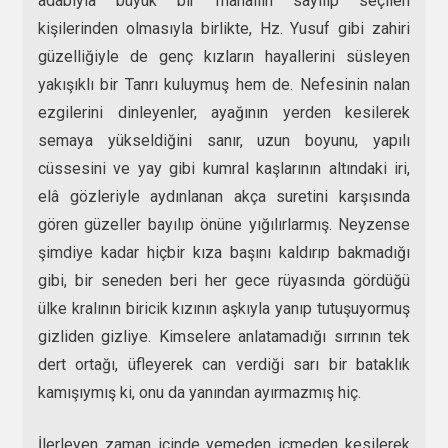
adabıyla büyük bir mahallin sayılıp seçilen
kişilerinden olmasıyla birlikte, Hz. Yusuf gibi zahiri
güzelliğiyle de genç kızların hayallerini süsleyen
yakışıklı bir Tanrı kuluymuş hem de. Nefesinin nalan
ezgilerini dinleyenler, ayağının yerden kesilerek
semaya yükseldiğini sanır, uzun boyunu, yapılı
cüssesini ve yay gibi kumral kaşlarının altındaki iri,
elâ gözleriyle aydınlanan akça suretini karşısında
gören güzeller bayılıp önüne yığılırlarmış. Neyzense
şimdiye kadar hiçbir kıza başını kaldırıp bakmadığı
gibi, bir seneden beri her gece rüyasında gördüğü
ülke kralının biricik kızının aşkıyla yanıp tutuşuyormuş
gizliden gizliye. Kimselere anlatamadığı sırrının tek
dert ortağı, üfleyerek can verdiği sarı bir bataklık
kamışıymış ki, onu da yanından ayırmazmış hiç.
İlerleyen zaman içinde yemeden içmeden kesilerek