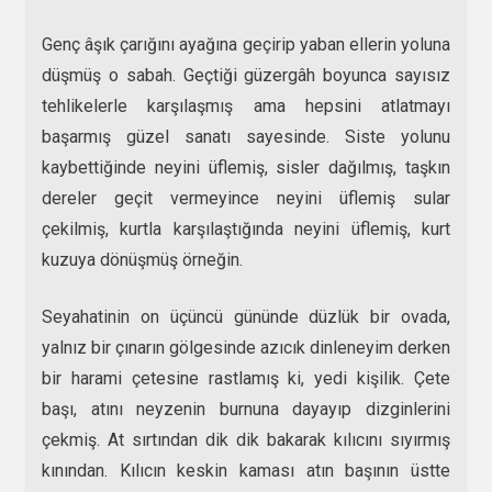
Genç âşık çarığını ayağına geçirip yaban ellerin yoluna
düşmüş o sabah. Geçtiği güzergâh boyunca sayısız
tehlikelerle karşılaşmış ama hepsini atlatmayı
başarmış güzel sanatı sayesinde. Siste yolunu
kaybettiğinde neyini üflemiş, sisler dağılmış, taşkın
dereler geçit vermeyince neyini üflemiş sular
çekilmiş, kurtla karşılaştığında neyini üflemiş, kurt
kuzuya dönüşmüş örneğin.
Seyahatinin on üçüncü gününde düzlük bir ovada,
yalnız bir çınarın gölgesinde azıcık dinleneyim derken
bir harami çetesine rastlamış ki, yedi kişilik. Çete
başı, atını neyzenin burnuna dayayıp dizginlerini
çekmiş. At sırtından dik dik bakarak kılıcını sıyırmış
kınından. Kılıcın keskin kaması atın başının üstte