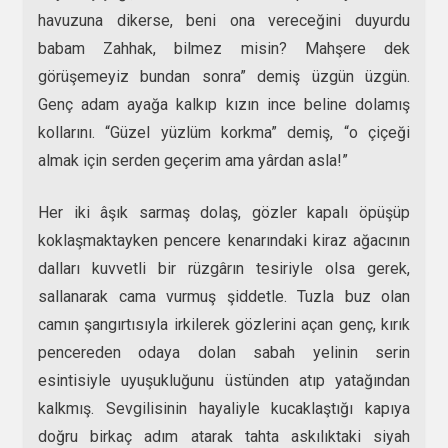
havuzuna dikerse, beni ona vereceğini duyurdu
babam Zahhak, bilmez misin? Mahşere dek
görüşemeyiz bundan sonra” demiş üzgün üzgün.
Genç adam ayağa kalkıp kızın ince beline dolamış
kollarını. “Güzel yüzlüm korkma” demiş, “o çiçeği
almak için serden geçerim ama yârdan asla!”
Her iki âşık sarmaş dolaş, gözler kapalı öpüşüp
koklaşmaktayken pencere kenarındaki kiraz ağacının
dalları kuvvetli bir rüzgârın tesiriyle olsa gerek,
sallanarak cama vurmuş şiddetle. Tuzla buz olan
camın şangırtısıyla irkilerek gözlerini açan genç, kırık
pencereden odaya dolan sabah yelinin serin
esintisiyle uyuşukluğunu üstünden atıp yatağından
kalkmış. Sevgilisinin hayaliyle kucaklaştığı kapıya
doğru birkaç adım atarak tahta askılıktaki siyah