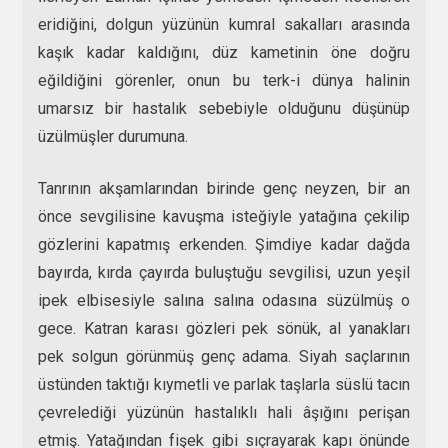
eridiğini, dolgun yüzünün kumral sakalları arasında
kaşık kadar kaldığını, düz kametinin öne doğru
eğildiğini görenler, onun bu terk-i dünya halinin
umarsız bir hastalık sebebiyle olduğunu düşünüp
üzülmüşler durumuna.
Tanrının akşamlarından birinde genç neyzen, bir an
önce sevgilisine kavuşma isteğiyle yatağına çekilip
gözlerini kapatmış erkenden. Şimdiye kadar dağda
bayırda, kırda çayırda buluştuğu sevgilisi, uzun yeşil
ipek elbisesiyle salına salına odasına süzülmüş o
gece. Katran karası gözleri pek sönük, al yanakları
pek solgun görünmüş genç adama. Siyah saçlarının
üstünden taktığı kıymetli ve parlak taşlarla süslü tacın
çevrelediği yüzünün hastalıklı hali âşığını perişan
etmiş. Yatağından fişek gibi sıçrayarak kapı önünde