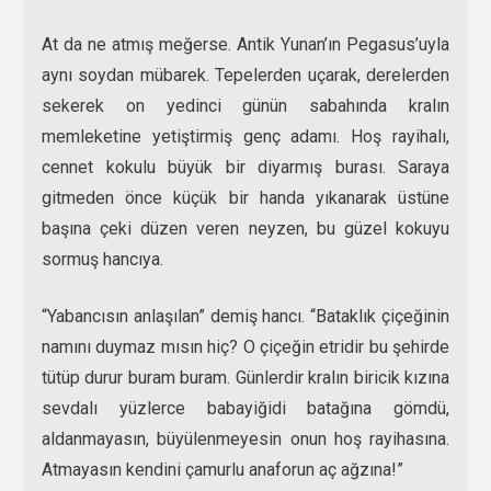
At da ne atmış meğerse. Antik Yunan’ın Pegasus’uyla
aynı soydan mübarek. Tepelerden uçarak, derelerden
sekerek on yedinci günün sabahında kralın
memleketine yetiştirmiş genç adamı. Hoş rayihalı,
cennet kokulu büyük bir diyarmış burası. Saraya
gitmeden önce küçük bir handa yıkanarak üstüne
başına çeki düzen veren neyzen, bu güzel kokuyu
sormuş hancıya.
“Yabancısın anlaşılan” demiş hancı. “Bataklık çiçeğinin
namını duymaz mısın hiç? O çiçeğin etridir bu şehirde
tütüp durur buram buram. Günlerdir kralın biricik kızına
sevdalı yüzlerce babayiğidi batağına gömdü,
aldanmayasın, büyülenmeyesin onun hoş rayihasına.
Atmayasın kendini çamurlu anaforun aç ağzına!”