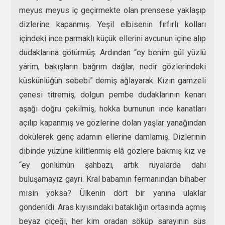
meyus meyus iç geçirmekte olan prensese yaklaşıp
dizlerine kapanmış. Yeşil elbisenin fırfırlı kolları
içindeki ince parmaklı küçük ellerini avcunun içine alıp
dudaklarına götürmüş. Ardından “ey benim gül yüzlü
yârim, bakışların bağrım dağlar, nedir gözlerindeki
küskünlüğün sebebi” demiş ağlayarak. Kızın gamzeli
çenesi titremiş, dolgun pembe dudaklarının kenarı
aşağı doğru çekilmiş, hokka burnunun ince kanatları
açılıp kapanmış ve gözlerine dolan yaşlar yanağından
dökülerek genç adamın ellerine damlamış. Dizlerinin
dibinde yüzüne kilitlenmiş elâ gözlere bakmış kız ve
“ey gönlümün şahbazı, artık rüyalarda dahi
buluşamayız gayri. Kral babamın fermanından bihaber
misin yoksa? Ülkenin dört bir yanına ulaklar
gönderildi. Aras kıyısındaki bataklığın ortasında açmış
beyaz çiçeği, her kim oradan söküp sarayının süs