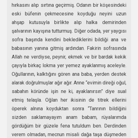
hırkasını alıp sırtına geçirmiş. Odanın bir köşesindeki
eski büfenin çekmecesine koyduğu neyini uzun
ahşap kutusuyla birlikte alıp halka demirinden
şalvarının kayışına tutturmuş. Diğer odada, yer yaygısı
sofra başında kendini beklediklerini bildiği ana ve
babasının yanına gitmiş ardından. Fakirin sofrasında
Allah ne verdiyse, peynir, ekmek ve bir bardak kekik
çayıyla birkaç lokma yer yemez ayaklanmış aceleyle.
Oğullarının, kalktığını gören ana baba, yerden destek
alarak doğrulmuşlar ağır ağır. Anne “evimin direği oğul,
sabahın köründe işin ne ki, ayaklanırsın” diye sual
etmiş telaşla. Oğlan her ikisinin de titrek ellerini
öperek alnına koyduktan sonra “Tanrının bildiğini
sizden saklamayayım anam babam, rüyalarımda
gördüğüm bir güzele fena tutuldum ben. Derdinden
verem olmadan, mecnun misali dağa taşa düşmeden