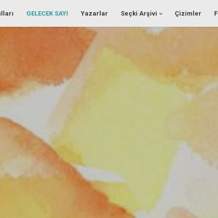
lları
GELECEK SAYI
Yazarlar
Seçki Arşivi
Çizimler
F