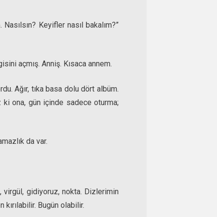
 Nasılsın? Keyifler nasıl bakalım?”
gisini açmış. Anniş. Kısaca annem.
u. Ağır, tıka basa dolu dört albüm.
z ki ona, gün içinde sadece oturma;
amazlık da var.
 virgül, gidiyoruz, nokta. Dizlerimin
ırılabilir. Bugün olabilir.