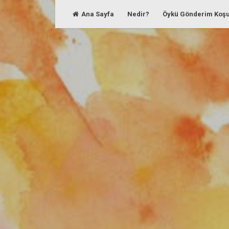
Skip
Ana Sayfa
Nedir?
Öykü Gönderim Koşu
to
content