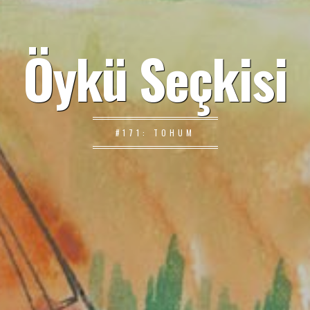
Öykü Seçkisi
#171: TOHUM