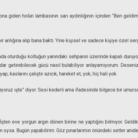
na giden holün lambasının sarı aydınlığının içinden “Ben geldim.
r anlığına alıp bana baktı. Yine kişisel ve sadece kişiye özel ser
da oturduğu koltuğun yanındaki sehpanın üzerinde kapalı duruyord
adar getirebilecek gücü nasıl bulabiliyor anlayamıyorum. Deseni
p, kaslarını çalıştır azıcık, hareket et, yok, hiç hali yok.
yoruz işte” diyor. Sesi kederli ama ifadesinde bilgece bir umurs
 İşten eve yorgun argın dönen birine ne yaptığını bilmiyor. Geldik,
 oysa. Bugün yapabilirim. Göz pınarlarımın önündeki setler aniden k