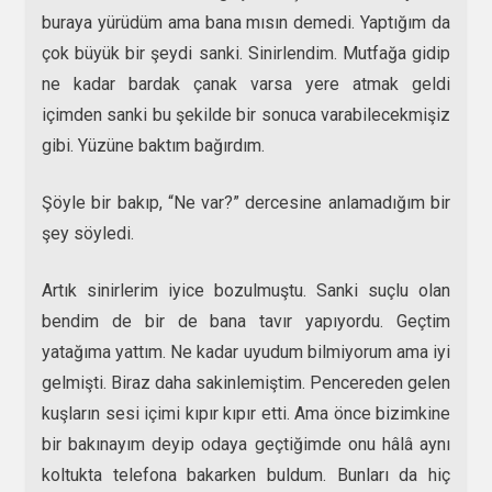
buraya yürüdüm ama bana mısın demedi. Yaptığım da
çok büyük bir şeydi sanki. Sinirlendim. Mutfağa gidip
ne kadar bardak çanak varsa yere atmak geldi
içimden sanki bu şekilde bir sonuca varabilecekmişiz
gibi. Yüzüne baktım bağırdım.
Şöyle bir bakıp, “Ne var?” dercesine anlamadığım bir
şey söyledi.
Artık sinirlerim iyice bozulmuştu. Sanki suçlu olan
bendim de bir de bana tavır yapıyordu. Geçtim
yatağıma yattım. Ne kadar uyudum bilmiyorum ama iyi
gelmişti. Biraz daha sakinlemiştim. Pencereden gelen
kuşların sesi içimi kıpır kıpır etti. Ama önce bizimkine
bir bakınayım deyip odaya geçtiğimde onu hâlâ aynı
koltukta telefona bakarken buldum. Bunları da hiç