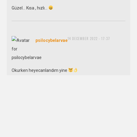
Güzel… Kısa , hızlı…
14 DECEMBER 2022 - 17:37
says:
psilocybelarvae
Okurken heyecanlandım yine
Söyleyeceklerin mi var?
Kayıp Rıhtım Forum'da
yorum yap.
Yorum Yapanlar