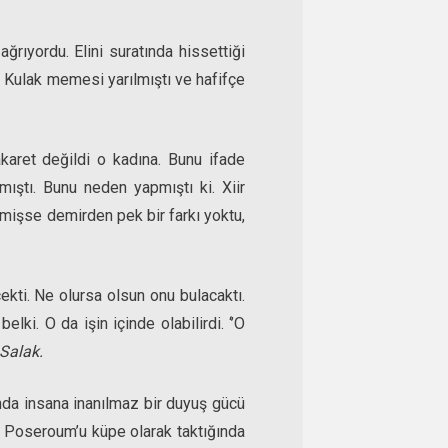
ğrıyordu. Elini suratında hissettiği
u. Kulak memesi yarılmıştı ve hafifçe
akaret değildi o kadına. Bunu ifade
ıştı. Bunu neden yapmıştı ki. Xiir
mişse demirden pek bir farkı yoktu,
ekti. Ne olursa olsun onu bulacaktı.
elki. O da işin içinde olabilirdi. ‘’O
 Salak.
nda insana inanılmaz bir duyuş gücü
a Poseroum’u küpe olarak taktığında