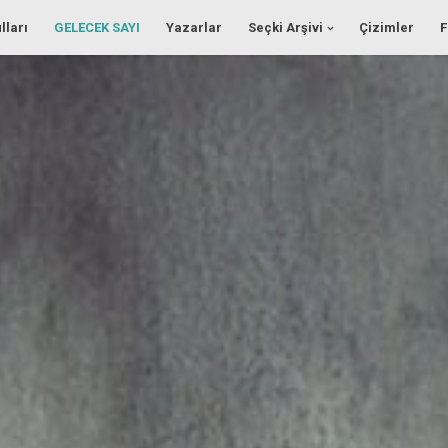
lları
GELECEK SAYI
Yazarlar
Seçki Arşivi
Çizimler
F