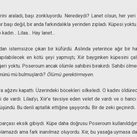
ini araladı, başı zonkluyordu. Neredeydi? Lanet olsun, her yeri a
yır başı değil, bir anda farkındalıkla yerinden zıpladı. Küpesi yokt
o kadın… Lilaa… Hay lanet…
ından istemsizce çıkan bir küfürdü. Aslında yeterince ağır bir h
ılabilecek en kötü şeyi yapmıştı; Xiir baygınken küpesini çalm
eri yoktu. Poseroum ancak ölümle sahibini bırakırdı. Sahibi ölme
ümünü mü bulmuşlardı?
Ölümü gerektirmeyen.
a ağzını kapattı. Üzerindeki böcekleri silkeledi. O kadını öldürec
de vardı. Lilaa’yı, Xiir’e tavsiye eden velet de vardı ve o hancı b
üşündü. Bu denli aptallık ettiğine şaşıyordu. Bir de zeki geçinirdi
.
parçası eksik gibiydi. Küpe daha doğrusu Poseroum kullanıldığı
 olamazdı ama fark inanılmaz oluyordu. Xiir, bu yasağa uymasa d