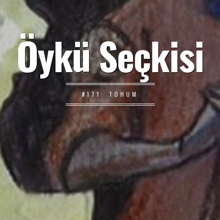
Öykü Seçkisi
#171: TOHUM