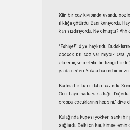
Xiir
bir çay kıyısında uyandı, gözler
ılıklığa götürdü. Başı kanıyordu. Ha
kan sızdırıyordu. Ne olmuştu? Ahh 
‘’Fahişe!’’ diye haykırdı. Dudaklar
edecek bir söz var mıydı? Ona yap
ölmemişse metalin herhangi bir değ
ya da değeri. Yoksa bunun bir çöz
Kadına bir küfür daha savurdu. Sonr
Onu, hayır sadece o değil. Diğerleri 
orospu çocuklarının hepsini,’’ diye d
Kulağında küpesi yokken sanki bir 
sağlardı. Belki on kat, kimse emin