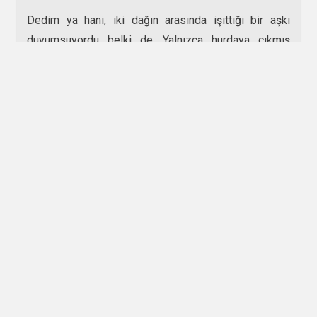
Dedim ya hani, iki dağın arasında işittiği bir aşkı
duyumsuyordu belki de. Yalnızca hurdaya çıkmış
birtakım radyolarda sevgiliyi arayan bir kimse idi
oysaki. Ödünç almadım hiç kimseden hiçbir şeyi
demişti bir keresinde sahip olmak istediği aşkın, bir
terane’ye ait olduğunu bilmeden.
Ve yahut bilmek olağanlığındayken.
Bir vakit bir kısa tümce kurarak göçtü buralardan.
Nerede, kimlerle olduğu hiçbir evvelde bilinmezken.
Bir şeyi daha çok yaşamak isterken bulduğu
radyolardan…