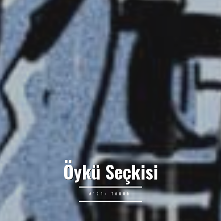
Öykü Seçkisi
#171: TOHUM