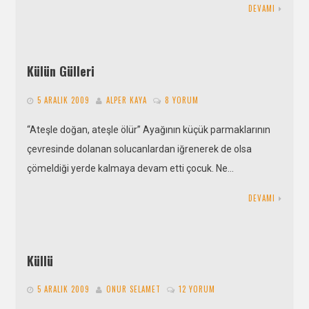
DEVAMI
Külün Gülleri
5 ARALIK 2009
ALPER KAYA
8 YORUM
“Ateşle doğan, ateşle ölür” Ayağının küçük parmaklarının
çevresinde dolanan solucanlardan iğrenerek de olsa
çömeldiği yerde kalmaya devam etti çocuk. Ne…
DEVAMI
Küllü
5 ARALIK 2009
ONUR SELAMET
12 YORUM