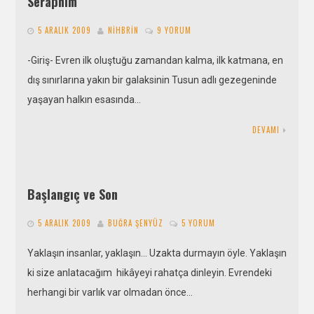
Seraphim
5 ARALIK 2009
NIHBRIN
9 YORUM
-Giriş- Evren ilk oluştuğu zamandan kalma, ilk katmana, en
dış sınırlarına yakın bir galaksinin Tusun adlı gezegeninde
yaşayan halkın esasında…
DEVAMI
Başlangıç ve Son
5 ARALIK 2009
BUĞRA ŞENYÜZ
5 YORUM
Yaklaşın insanlar, yaklaşın… Uzakta durmayın öyle. Yaklaşın
ki size anlatacağım hikâyeyi rahatça dinleyin. Evrendeki
herhangi bir varlık var olmadan önce…