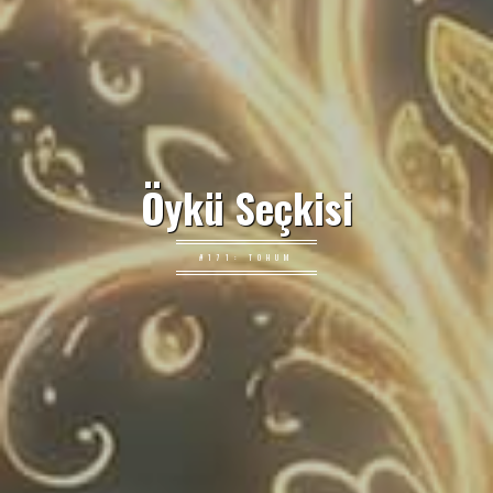
Öykü Seçkisi
#171: TOHUM