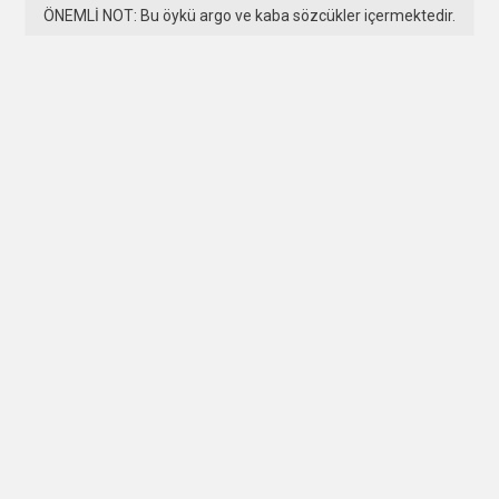
ÖNEMLİ NOT: Bu öykü argo ve kaba sözcükler içermektedir.
“Hepsini yakıcam amına koyayım.” * * * Tik tak, tik tak….
DEVAMI
Hazine Peşinde
5 ARALIK 2009
M. İHSAN TATARI
8 YORUM
Not: Bu öyküyü okumadan önce, YEMİN ve ÖÇ adlı öyküyü
okumanız olay örgüsünü kavrayabilmeniz açısından yararlı
olacaktır. Barbar Brann, yüksek…
DEVAMI