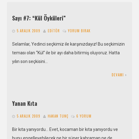
Sayı #7: “Kül Öyküleri”
5 ARALIK 2009
EDITÖR
YORUM BIRAK
Selamlar, Yedinci seçkimiz ile karşınızdayız! Bu seçkimizin
teması olan “Kül” ile bir ayı daha bitirmiş oluyoruz. Hatta
yılın son seçkisini…
DEVAMI
Yanan Kıta
5 ARALIK 2009
HAKAN TUNÇ
6 YORUM
Bir kıta yanıyordu… Evet, kocaman bir kıta yanıyordu ve
bunu engelleyebilecek ne bir süper kahraman ne de