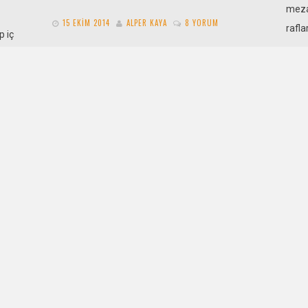
mezar
15 EKIM 2014
ALPER KAYA
8 YORUM
rafl
p iç
Dört katlı, on iki daireli Huzeyfe Apartmanı’nın
ün
tek görevlisiydi Mahmut. Yaşı ondan büyük
olanlara göre Mahmut Efendi, küçük olanlara
VAMI
göre…
Klor
DEVAMI
15
Asır
ve ha
varmı
parç
rat