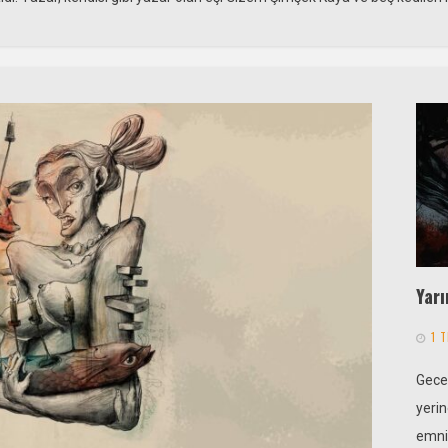
Yar
1 
Gecen
yeri
emni