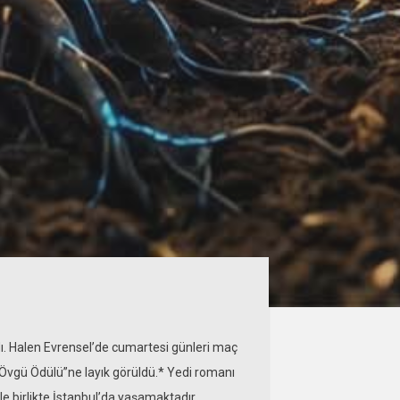
dı. Halen Evrensel’de cumartesi günleri maç
ı Övgü Ödülü”ne layık görüldü.* Yedi romanı
le birlikte İstanbul’da yaşamaktadır.