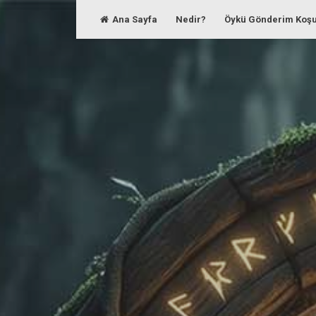
Skip
Ana Sayfa
Nedir?
Öykü Gönderim Koşu
to
content