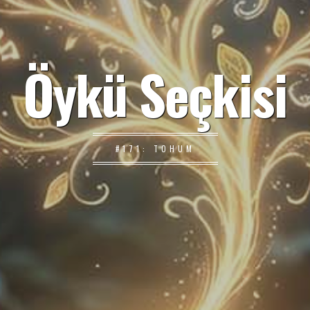
Öykü Seçkisi
#171: TOHUM