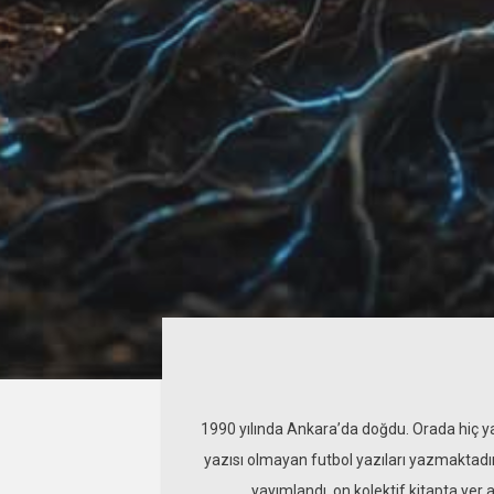
1990 yılında Ankara’da doğdu. Orada hiç ya
yazısı olmayan futbol yazıları yazmaktadır
yayımlandı, on kolektif kitapta yer 