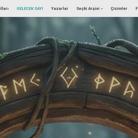
lları
GELECEK SAYI
Yazarlar
Seçki Arşivi
Çizimler
F