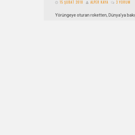
15 ŞUBAT 2018
ALPER KAYA
3 YORUM
Yörüngeye oturan roketten, Dünya’ya bakı
çekti. Onca yıl, onca yol, onca eğitim… Söz
özü onca “hayat”, hepsi, bunun içindi….
DE
Telesuikast
15 NISAN 2014
ALPER KAYA
1 YORUM
Başkan, koltuğuna geri yaslanarak istihba