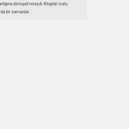
lığına dönüşeli niceydi. Kitaplar tozlu
arda bir zamanlar…
DEVAMI
a’nın Kehaneti
 HAZIRAN 2014
ALPER KAYA
2 YORUM
lar evvel, daha dünyada büyük okyanuslar
tta geniş çöller yokken, dört farklı uygarlık
ş. Birbiriyle neredeyse bitişik kara
alarında,…
DEVAMI