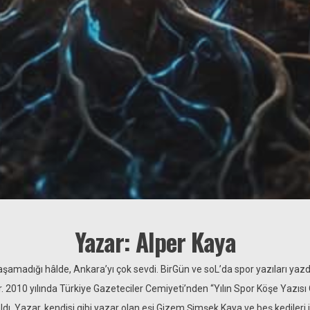
Yazar: Alper Kaya
şamadığı hâlde, Ankara’yı çok sevdi. BirGün ve soL’da spor yazıları yaz
. 2010 yılında Türkiye Gazeteciler Cemiyeti’nden “Yılın Spor Köşe Yazıs
aldı. Yazar, kendisi gibi yazar olan eşi Gizem Şimşek Kaya ve beş kedileri i