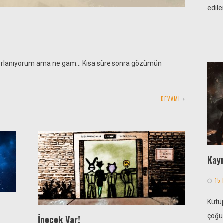
edil
e zorlanıyorum ama ne gam… Kısa süre sonra gözümün
DEVAMI
Kayı
15
Kütü
çoğun
İnecek Var!