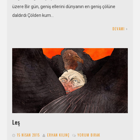
üzere Bir gün, geniş ellerini dünyanın en geniş çölüne
daldırdı Çölden kum…
DEVAMI
Leş
15 NISAN 2015
ERHAN KILINÇ
YORUM BIRAK