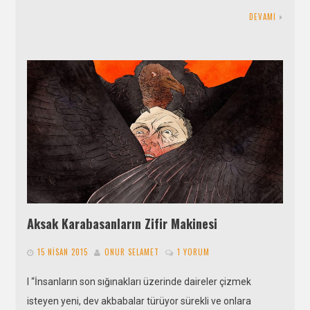
DEVAMI
Aksak Karabasanların Zifir Makinesi
15 NISAN 2015
ONUR SELAMET
1 YORUM
I “İnsanların son sığınakları üzerinde daireler çizmek
isteyen yeni, dev akbabalar türüyor sürekli ve onlara