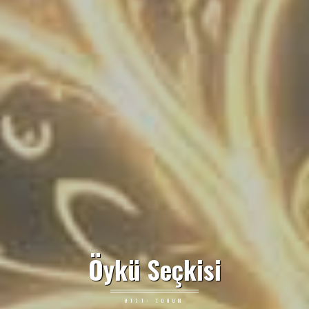
Öykü Seçkisi
#171: TOHUM