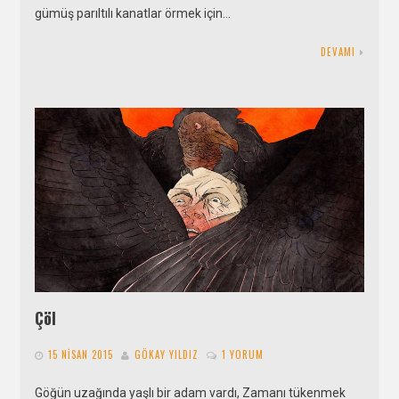
gümüş parıltılı kanatlar örmek için…
DEVAMI
Çöl
15 NISAN 2015
GÖKAY YILDIZ
1 YORUM
Göğün uzağında yaşlı bir adam vardı, Zamanı tükenmek