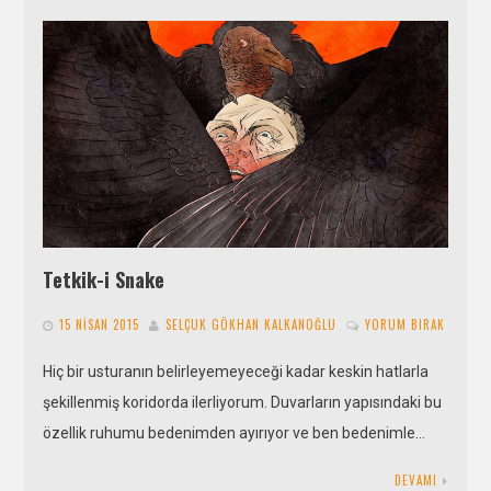
Tetkik-i Snake
15 NISAN 2015
SELÇUK GÖKHAN KALKANOĞLU
YORUM BIRAK
Hiç bir usturanın belirleyemeyeceği kadar keskin hatlarla
şekillenmiş koridorda ilerliyorum. Duvarların yapısındaki bu
özellik ruhumu bedenimden ayırıyor ve ben bedenimle…
DEVAMI