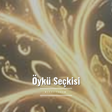
Öykü Seçkisi
#171: TOHUM