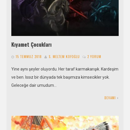
Kıyamet Çocukları
15 TEMMUZ 2018
S. MELTEM KOFOĞLU
2 YORUM
Yine aynı şeyler oluyordu. Her taraf karmakarışık. Kardeşim
ve ben. Issız bir dünyada tek başımıza kimsecikler yok.
Geleceğe dair umudum…
DEVAMI