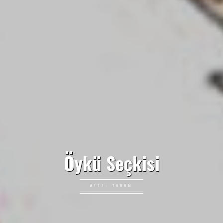
Öykü Seçkisi
#171: TOHUM