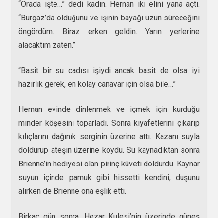
“Orada işte…” dedi kadın. Hernan iki elini yana açtı.
“Burgaz’da olduğunu ve işinin bayağı uzun süreceğini
öngördüm. Biraz erken geldin. Yarın yerlerine
alacaktım zaten.”
“Basit bir su cadısı işiydi ancak basit de olsa iyi
hazırlık gerek, en kolay canavar için olsa bile…”
Hernan evinde dinlenmek ve içmek için kurduğu
minder köşesini toparladı. Sonra kıyafetlerini çıkarıp
kılıçlarını dağınık serginin üzerine attı. Kazanı suyla
doldurup ateşin üzerine koydu. Su kaynadıktan sonra
Brienne’in hediyesi olan pirinç küveti doldurdu. Kaynar
suyun içinde pamuk gibi hissetti kendini, duşunu
alırken de Brienne ona eşlik etti.
Birkaç gün sonra, Hezar Kulesi’nin üzerinde güneş