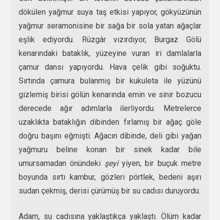
dökülen yağmur suya taş etkisi yapıyor, gökyüzünün
yağmur seramonisine bir sağa bir sola yatan ağaçlar
eşlik ediyordu. Rüzgâr vızırdıyor, Burgaz Gölü
kenarındaki bataklık, yüzeyine vuran iri damlalarla
çamur dansı yapıyordu. Hava çelik gibi soğuktu.
Sırtında çamura bulanmış bir kukuleta ile yüzünü
gizlemiş birisi gölün kenarında emin ve sinir bozucu
derecede ağır adımlarla ilerliyordu. Metrelerce
uzaklıkta bataklığın dibinden fırlamış bir ağaç göle
doğru başını eğmişti. Ağacın dibinde, deli gibi yağan
yağmuru beline konan bir sinek kadar bile
umursamadan önündeki
şeyi
yiyen, bir buçuk metre
boyunda sırtı kambur, gözleri pörtlek, bedeni aşırı
sudan çekmiş, derisi çürümüş bir su cadısı duruyordu.
Adam, su cadısına yaklaştıkça yaklaştı. Ölüm kadar