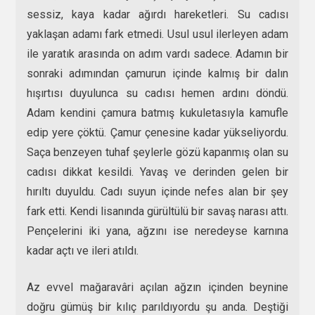
sessiz, kaya kadar ağırdı hareketleri. Su cadısı
yaklaşan adamı fark etmedi. Usul usul ilerleyen adam
ile yaratık arasında on adım vardı sadece. Adamın bir
sonraki adımından çamurun içinde kalmış bir dalın
hışırtısı duyulunca su cadısı hemen ardını döndü.
Adam kendini çamura batmış kukuletasıyla kamufle
edip yere çöktü. Çamur çenesine kadar yükseliyordu.
Saça benzeyen tuhaf şeylerle gözü kapanmış olan su
cadısı dikkat kesildi. Yavaş ve derinden gelen bir
hırıltı duyuldu. Cadı suyun içinde nefes alan bir şey
fark etti. Kendi lisanında gürültülü bir savaş narası attı.
Pençelerini iki yana, ağzını ise neredeyse karnına
kadar açtı ve ileri atıldı.
Az evvel mağaravâri açılan ağzın içinden beynine
doğru gümüş bir kılıç parıldıyordu şu anda. Deştiği