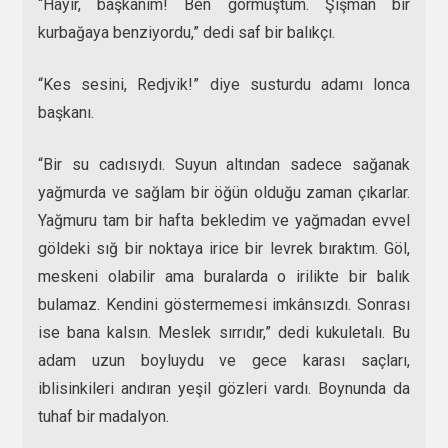
“Hayır, başkanım! Ben görmüştüm. Şişman bir
kurbağaya benziyordu,” dedi saf bir balıkçı.
“Kes sesini, Redjvik!” diye susturdu adamı lonca
başkanı.
“Bir su cadısıydı. Suyun altından sadece sağanak
yağmurda ve sağlam bir öğün olduğu zaman çıkarlar.
Yağmuru tam bir hafta bekledim ve yağmadan evvel
göldeki sığ bir noktaya irice bir levrek bıraktım. Göl,
meskeni olabilir ama buralarda o irilikte bir balık
bulamaz. Kendini göstermemesi imkânsızdı. Sonrası
ise bana kalsın. Meslek sırrıdır,” dedi kukuletalı. Bu
adam uzun boyluydu ve gece karası saçları,
iblisinkileri andıran yeşil gözleri vardı. Boynunda da
tuhaf bir madalyon.