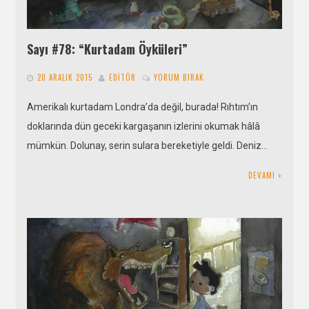
Sayı #78: “Kurtadam Öyküleri”
20 ARALIK 2015
EDITÖR
YORUM BIRAK
Amerikalı kurtadam Londra’da değil, burada! Rıhtım’ın
doklarında dün geceki kargaşanın izlerini okumak hâlâ
mümkün. Dolunay, serin sulara bereketiyle geldi. Deniz…
DEVAMI