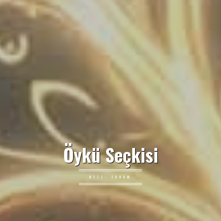
Öykü Seçkisi
#171: TOHUM