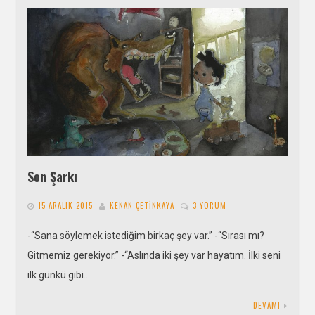
Son Şarkı
15 ARALIK 2015
KENAN ÇETINKAYA
3 YORUM
-“Sana söylemek istediğim birkaç şey var.” -“Sırası mı?
Gitmemiz gerekiyor.” -“Aslında iki şey var hayatım. İlki seni
ilk günkü gibi…
DEVAMI