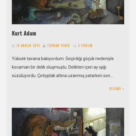
Kurt Adam
15 ARALIK 2015
FURKAN YENCE
2 YORUM
Yüksek tavana bakıyordum. Geçirdiği göçük nedeniyle
kocaman bir delik oluşmuştu. Delikten içeri ay ışığı
süzülüyordu. Çırılçıplak altına uzanmış yatarken son…
DEVAMI