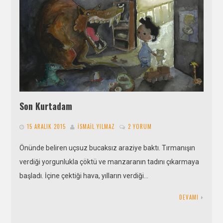
Son Kurtadam
15 ARALIK 2015
İSMAIL YILMAZ
2 YORUM
Önünde beliren uçsuz bucaksız araziye baktı. Tırmanışın
verdiği yorgunlukla çöktü ve manzaranın tadını çıkarmaya
başladı. İçine çektiği hava, yılların verdiği…
DEVAMI