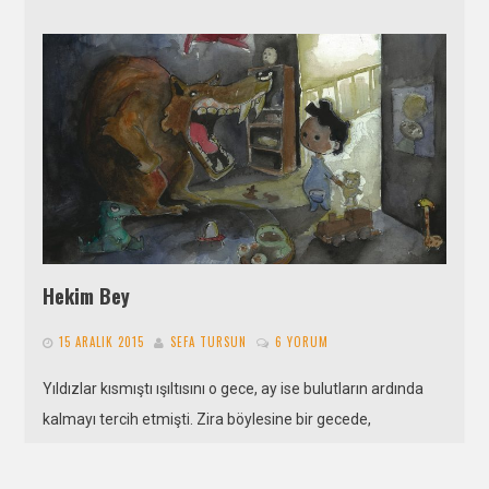
Hekim Bey
15 ARALIK 2015
SEFA TURSUN
6 YORUM
Yıldızlar kısmıştı ışıltısını o gece, ay ise bulutların ardında
kalmayı tercih etmişti. Zira böylesine bir gecede,
uğursuzluğun adı olmamak için,…