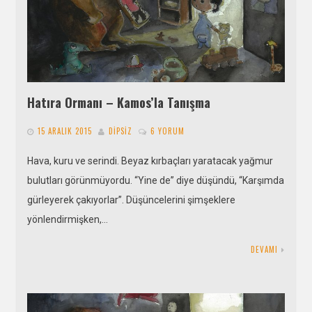
Hatıra Ormanı – Kamos’la Tanışma
15 ARALIK 2015
DIPSIZ
6 YORUM
Hava, kuru ve serindi. Beyaz kırbaçları yaratacak yağmur
bulutları görünmüyordu. “Yine de” diye düşündü, “Karşımda
gürleyerek çakıyorlar”. Düşüncelerini şimşeklere
yönlendirmişken,…
DEVAMI