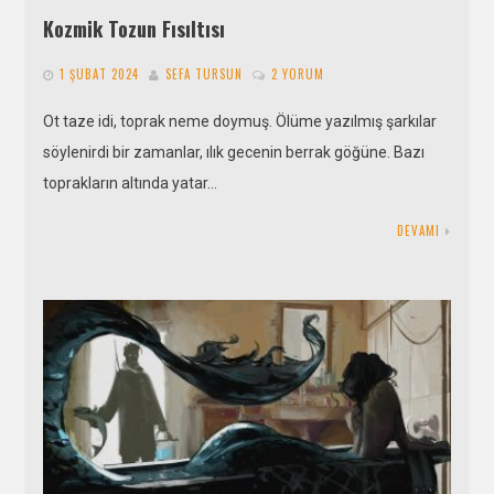
Kozmik Tozun Fısıltısı
1 ŞUBAT 2024
SEFA TURSUN
2 YORUM
Ot taze idi, toprak neme doymuş. Ölüme yazılmış şarkılar
söylenirdi bir zamanlar, ılık gecenin berrak göğüne. Bazı
toprakların altında yatar…
DEVAMI