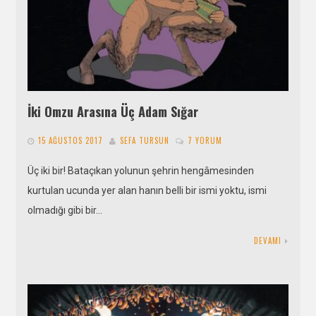
İki Omzu Arasına Üç Adam Sığar
15 AĞUSTOS 2017
SEFA TURSUN
7 YORUM
Üç iki bir! Bataçıkan yolunun şehrin hengâmesinden
kurtulan ucunda yer alan hanın belli bir ismi yoktu, ismi
olmadığı gibi bir…
DEVAMI