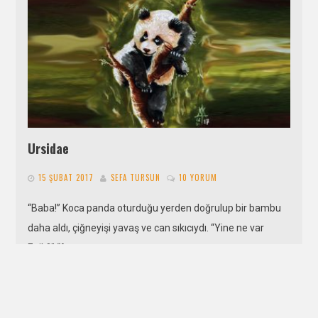
Ursidae
15 ŞUBAT 2017
SEFA TURSUN
10 YORUM
“Baba!” Koca panda oturduğu yerden doğrulup bir bambu
daha aldı, çiğneyişi yavaş ve can sıkıcıydı. “Yine ne var
Enik?” “Ata…
DEVAMI