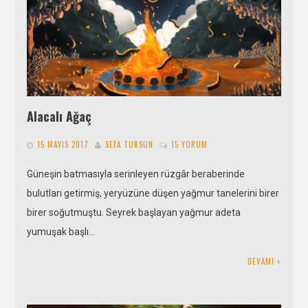
Alacalı Ağaç
15 MAYIS 2017
SEFA TURSUN
15 YORUM
Güneşin batmasıyla serinleyen rüzgâr beraberinde
bulutları getirmiş, yeryüzüne düşen yağmur tanelerini birer
birer soğutmuştu. Seyrek başlayan yağmur adeta
yumuşak başlı…
DEVAMI