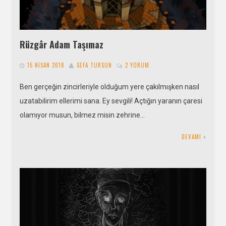
Rüzgâr Adam Taşımaz
15 NISAN 2018
SEFA TURSUN
2 YORUM
Ben gerçeğin zincirleriyle olduğum yere çakılmışken nasıl
uzatabilirim ellerimi sana. Ey sevgili! Açtığın yaranın çaresi
olamıyor musun, bilmez misin zehrine…
DEVAMI