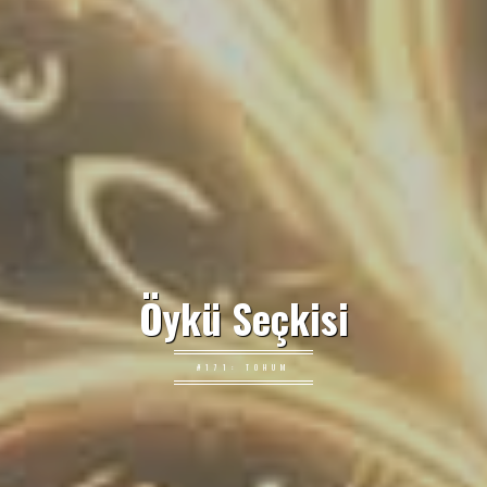
Öykü Seçkisi
#171: TOHUM