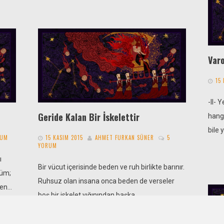
Varo
15
-II- 
Geride Kalan Bir İskelettir
hangi
bile 
RUM
15 KASIM 2015
AHMET FURKAN SÜNER
5
YORUM
ı
Bir vücut içerisinde beden ve ruh birlikte barınır.
tüm;
Ruhsuz olan insana onca beden de verseler
sen…
boş bir iskelet yığınından başka…
VAMI
DEVAMI