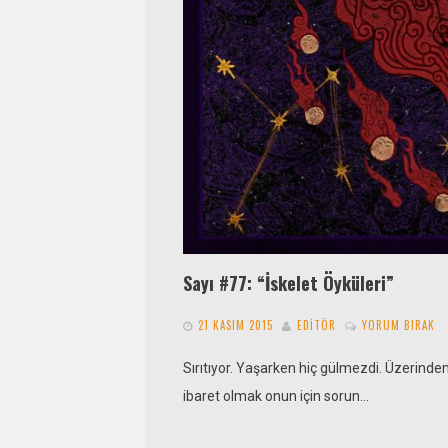
Sayı #77: “İskelet Öyküleri”
21 KASIM 2015
EDITÖR
YORUM BIRAK
Sırıtıyor. Yaşarken hiç gülmezdi. Üzerinden e
ibaret olmak onun için sorun…