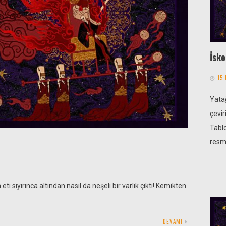
İske
15
Yata
çevir
Tablo
resm
ti sıyırınca altından nasıl da neşeli bir varlık çıktı! Kemikten
DEVAMI