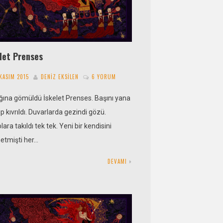
let Prenses
 KASIM 2015
DENIZ EKSILEN
6 YORUM
ğına gömüldü İskelet Prenses. Başını yana
ip kıvrıldı. Duvarlarda gezindi gözü.
lara takıldı tek tek. Yeni bir kendisini
etmişti her…
DEVAMI