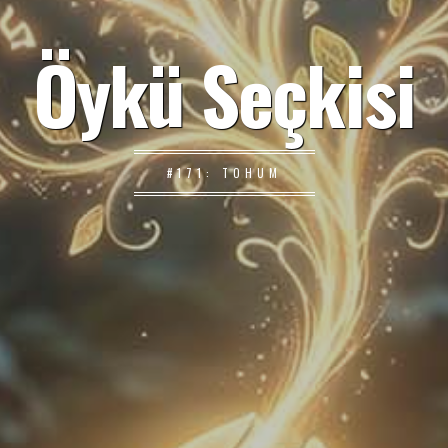
Öykü Seçkisi
#171: TOHUM