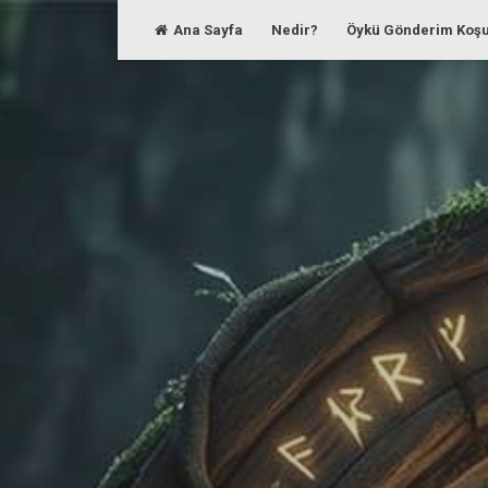
Skip
Ana Sayfa
Nedir?
Öykü Gönderim Koşu
to
content