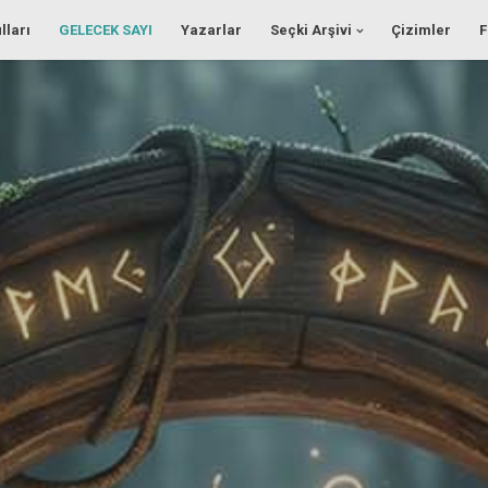
lları
GELECEK SAYI
Yazarlar
Seçki Arşivi
Çizimler
F