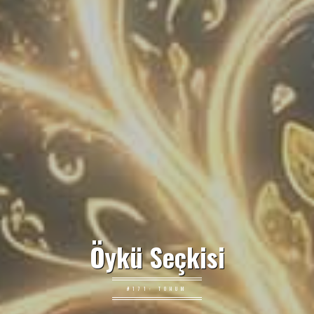
Öykü Seçkisi
#171: TOHUM