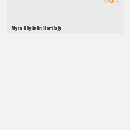
DEVAMI
Myra Köyünün Hortlağı
12 OCAK 2011
MEHMET BERK YALTIRIK
5 YORUM
1 (1240-Antalya-Şehir Şahnesinin Konağı) -“Bu işi çözmek
için ipten kazıktan kurtulma adamlar bulmak lazım gelir.”
dedi Ermenekli Subaşı. Şehrin kadısıyla…
DEVAMI
Gizemli Soygun
12 OCAK 2011
M. İHSAN TATARI
4 YORUM