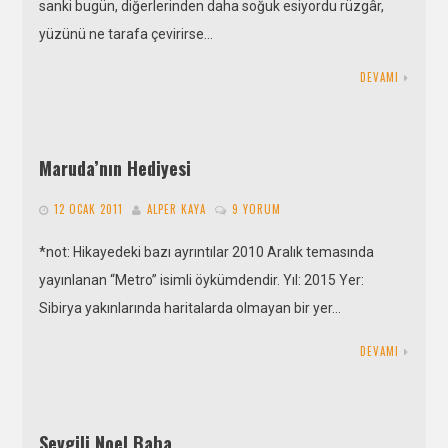
sanki bugün, diğerlerinden daha soğuk esiyordu rüzgâr,
yüzünü ne tarafa çevirirse…
DEVAMI
Maruda’nın Hediyesi
12 OCAK 2011
ALPER KAYA
9 YORUM
*not: Hikayedeki bazı ayrıntılar 2010 Aralık temasında
yayınlanan “Metro” isimli öykümdendir. Yıl: 2015 Yer:
Sibirya yakınlarında haritalarda olmayan bir yer…
DEVAMI
Sevgili Noel Baba