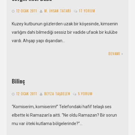
12 OCAK 2011
M. İHSAN TATARI
17 YORUM
Kuzey kutbunun gözlerden uzak bir köşesinde, kimsenin
varlığını dahi bilmediği sessiz bir vadide ufacık bir kulübe
vardı. Ahşap yapı dışarıdan…
DEVAMI
Bilinç
12 OCAK 2011
BEYZA TAŞDELEN
5 YORUM
“Komiserim, komiserim!” Telefondaki hafif telaşlı ses
elbette ki Ramazan’a aitti. “Ne oldu Ramazan? Bir sorun
mu var öteki kutlama bölgelerinde?”…