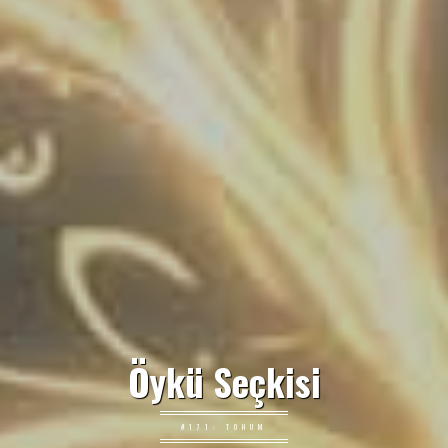
Öykü Seçkisi
#171: TOHUM