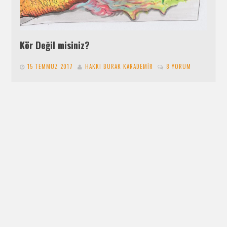
Kör Değil misiniz?
15 TEMMUZ 2017
HAKKI BURAK KARADEMIR
8 YORUM
-Peki başla bakalım nasıl olmalı sence? +Beni gerçekten
dinleyecek misiniz? -Elbette +Pekâlâ dinleyin lütfen o
halde, bizler körüz, ben, siz…
DEVAMI