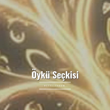
Öykü Seçkisi
#171: TOHUM