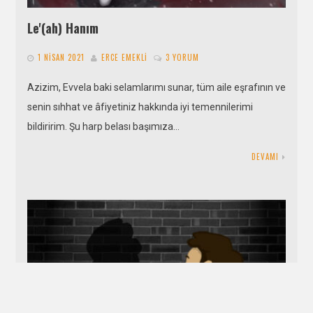
Le'(ah) Hanım
1 NISAN 2021
ERCE EMEKLI
3 YORUM
Azizim, Evvela baki selamlarımı sunar, tüm aile eşrafının ve
senin sıhhat ve âfiyetiniz hakkında iyi temennilerimi
bildiririm. Şu harp belası başımıza…
DEVAMI