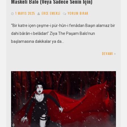
Maskeli Balo (Veya Sadece Senin İçin)
1 MAYIS 2025
ERCE EMEKLI
YORUM BIRAK
“Bir katre içen çeşme-i pür-hûn-i fenâdan Başın alamaz bir
dahi bârân-ı belâdan” Ziya The Paşam Balo’nun
başlamasına dakikalar ya da…
DEVAMI