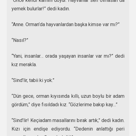
“Önce kendi karnını doyur. Hayvanlar sen olmasan da
yemek bulurlar!” dedi kadın.
“Anne. Orman’da hayvanlardan başka kimse var mı?”
“Nasıl?”
“Yani, insanlar… orada yaşayan insanlar var mı?” dedi
kız merakla.
“Sind’lir, tabii ki yok.”
“Dün gece, orman kıyısında kıllı, uzun boylu bir adam
gördüm,” diye fısıldadı kız. “Gözlerime bakıp kay…”
“Sind’lir! Keçiadam masallarını bırak artık,” dedi kadın.
Kızı için endişe ediyordu. “Dedenin anlattığı peri