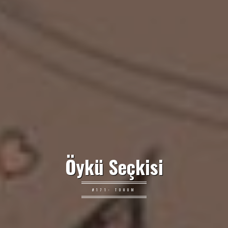
Öykü Seçkisi
#171: TOHUM