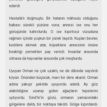
ederdi.
Hastalıklı doğmuştu. Bir hatanın mâhsulu olduğunu
babası sürekli yüzüne vurur, annesi ise onu her
görüşünde kahrolurdu. O ise kıpırtısız vücuduna
rağmen içinde çoşkun bir yürek taşırdı. Kuşları besler,
kedilere ekmek atar, köpeklere annesinin önüne
bıraktığı yemekten pay verirdi. İnsanlar arasında
olmasa da hayvanlar arasında çok meşhurdu.
Uyuyan Orman ne çok uzaktı, ne de dibinde sayılırdı
köyün. Önünden küçücük, mavi bir dere akardı. Orman
adına yakışır şekilde uyuyordu adetâ. Ay göz
alabildiğine uzanıp giden ağaçların tepelerini
ışıtıyordu. Sind’lir’in gözü, ormanın yamacındaki
gölgelere daldı, bir noktaya takıldı. Gölge kıpırdandı.