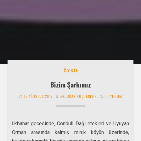
ÖYKÜ
Bizim Şarkımız
15 AĞUSTOS 2017
ERDOĞAN KÜÇÜKÇELIK
10 YORUM
İlkbahar gecesinde, Condull Dağı etekleri ve Uyuyan
Orman arasında kalmış minik köyün üzerinde,