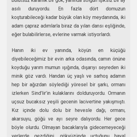
bulutsuz karanlık bir gök, yanında solgun ışıksız bir ay
asılı duruyordu. En fazla dört domuzun
koşturabileceği kadar büyük olan köy meydanında, iki
adam çapraz adımlarla biraz da yılan dansı eşliğinde,
eğer bulabilirlerse, evlerine varmak istiyorlardı.
Hanın iki ev yanında, köyün en küçüğü
diyebileceğimiz bir evin arka odasında, camın önüne
koyduğu yarım mumun ışığında, dışarıyı seyreden iki
minik göz vardı. Handan üç yaşlı ve sarhoş adamın
hep bir ağızdan söylediği yöresel bir şarkı, ormanı
izlerken Sind’lir’in kulaklarını dolduruyordu. Ormanın
uçsuz bucaksız yeşili gecenin lacivertine yakışmıştı.
Kız içinde dolu dolu bir hevesle dağı, ormanı,
akarsuyu, göğü ve ayı seyre dalıyordu. Her gece
böyle olurdu. Olmayan bacaklarıyla gidecemeyeceği
yerlerde gezdiğini, gökyüzünde uçtuğunu hayal