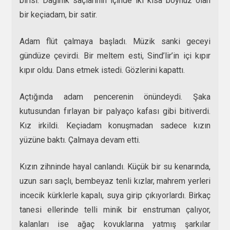
birisi. Dağınık saçlarının içinde iki kısa boynuz olan
bir keçiadam, bir satir.
Adam flüt çalmaya başladı. Müzik sanki geceyi
gündüze çevirdi. Bir meltem esti, Sind’lir’in içi kıpır
kıpır oldu. Dans etmek istedi. Gözlerini kapattı.
Açtığında adam pencerenin önündeydi. Şaka
kutusundan fırlayan bir palyaço kafası gibi bitiverdi.
Kız irkildi. Keçiadam konuşmadan sadece kızın
yüzüne baktı. Çalmaya devam etti.
Kızın zihninde hayal canlandı. Küçük bir su kenarında,
uzun sarı saçlı, bembeyaz tenli kızlar, mahrem yerleri
incecik kürklerle kapalı, suya girip çıkıyorlardı. Birkaç
tanesi ellerinde telli minik bir enstruman çalıyor,
kalanları ise ağaç kovuklarına yatmış şarkılar