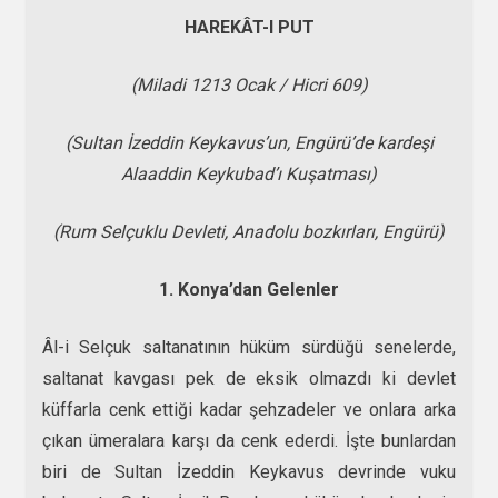
HAREKÂT-I PUT
(Miladi 1213 Ocak / Hicri 609)
(Sultan İzeddin Keykavus’un, Engürü’de kardeşi
Alaaddin Keykubad’ı Kuşatması)
(Rum Selçuklu Devleti, Anadolu bozkırları, Engürü)
1. Konya’dan Gelenler
Âl-i Selçuk saltanatının hüküm sürdüğü senelerde,
saltanat kavgası pek de eksik olmazdı ki devlet
küffarla cenk ettiği kadar şehzadeler ve onlara arka
çıkan ümeralara karşı da cenk ederdi. İşte bunlardan
biri de Sultan İzeddin Keykavus devrinde vuku