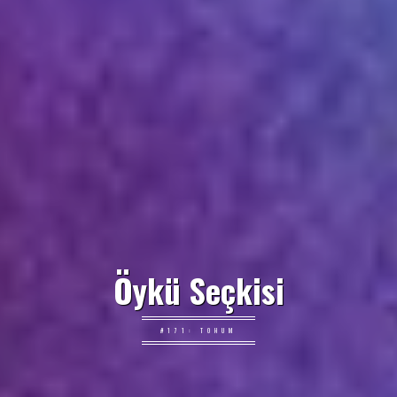
Öykü Seçkisi
#171: TOHUM