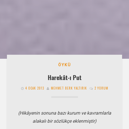
ÖYKÜ
Harekât-ı Put
4 OCAK 2013
MEHMET BERK YALTIRIK
2 YORUM
(Hikâyenin sonuna bazı kurum ve kavramlarla
alakalı bir sözlükçe eklenmiştir)