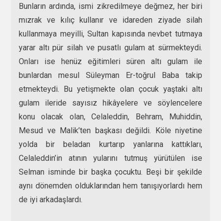
Bunların ardında, ismi zikredilmeye değmez, her biri
mızrak ve kılıç kullanır ve idareden ziyade silah
kullanmaya meyilli, Sultan kapısında nevbet tutmaya
yarar altı pür silah ve pusatlı gulam at sürmekteydi.
Onları ise henüz eğitimleri süren altı gulam ile
bunlardan mesul Süleyman Er-toğrul Baba takip
etmekteydi. Bu yetişmekte olan çocuk yaştaki altı
gulam ileride sayısız hikâyelere ve söylencelere
konu olacak olan, Celaleddin, Behram, Muhiddin,
Mesud ve Malik’ten başkası değildi. Köle niyetine
yolda bir beladan kurtarıp yanlarına kattıkları,
Celaleddin’in atının yularını tutmuş yürütülen ise
Selman isminde bir başka çocuktu. Beşi bir şekilde
aynı dönemden olduklarından hem tanışıyorlardı hem
de iyi arkadaşlardı.