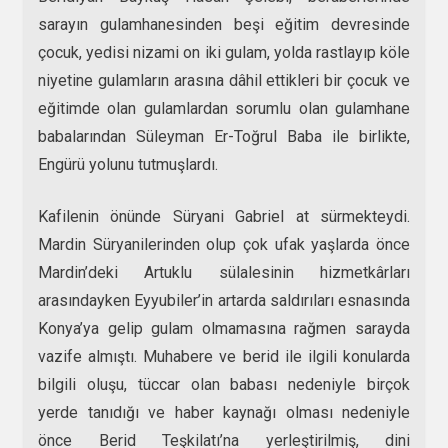
sarayın gulamhanesinden beşi eğitim devresinde
çocuk, yedisi nizami on iki gulam, yolda rastlayıp köle
niyetine gulamların arasına dâhil ettikleri bir çocuk ve
eğitimde olan gulamlardan sorumlu olan gulamhane
babalarından Süleyman Er-Toğrul Baba ile birlikte,
Engürü yolunu tutmuşlardı.
Kafilenin önünde Süryani Gabriel at sürmekteydi.
Mardin Süryanilerinden olup çok ufak yaşlarda önce
Mardin’deki Artuklu sülalesinin hizmetkârları
arasındayken Eyyubiler’in artarda saldırıları esnasında
Konya’ya gelip gulam olmamasına rağmen sarayda
vazife almıştı. Muhabere ve berid ile ilgili konularda
bilgili oluşu, tüccar olan babası nedeniyle birçok
yerde tanıdığı ve haber kaynağı olması nedeniyle
önce Berid Teşkilatı’na yerleştirilmiş, dini