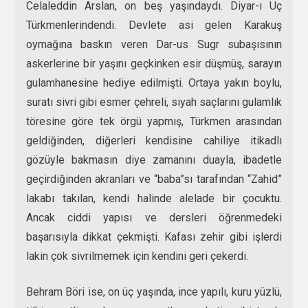
Celaleddin Arslan, on beş yaşındaydı. Diyar-ı Uç
Türkmenlerindendi. Devlete asi gelen Karakuş
oymağına baskın veren Dar-us Sugr subaşısının
askerlerine bir yaşını geçkinken esir düşmüş, sarayın
gulamhanesine hediye edilmişti. Ortaya yakın boylu,
suratı sivri gibi esmer çehreli, siyah saçlarını gulamlık
töresine göre tek örgü yapmış, Türkmen arasından
geldiğinden, diğerleri kendisine cahiliye itikadlı
gözüyle bakmasın diye zamanını duayla, ibadetle
geçirdiğinden akranları ve “baba”sı tarafından “Zahid”
lakabı takılan, kendi halinde alelade bir çocuktu.
Ancak ciddi yapısı ve dersleri öğrenmedeki
başarısıyla dikkat çekmişti. Kafası zehir gibi işlerdi
lakin çok sivrilmemek için kendini geri çekerdi.
Behram Böri ise, on üç yaşında, ince yapılı, kuru yüzlü,