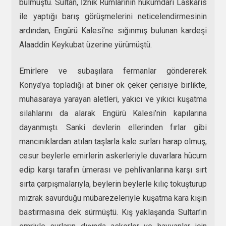
bulmuştu. Sultan, İznik Rumlarının hükümdarı Laskaris
ile yaptığı barış görüşmelerini neticelendirmesinin
ardından, Engürü Kalesi’ne sığınmış bulunan kardeşi
Alaaddin Keykubat üzerine yürümüştü.
Emirlere ve subaşılara fermanlar göndererek
Konya’ya topladığı at biner ok çeker çerisiye birlikte,
muhasaraya yarayan aletleri, yakıcı ve yıkıcı kuşatma
silahlarını da alarak Engürü Kalesi’nin kapılarına
dayanmıştı. Sanki devlerin ellerinden fırlar gibi
mancınıklardan atılan taşlarla kale surları harap olmuş,
cesur beylerle emirlerin askerleriyle duvarlara hücum
edip karşı tarafın ümerası ve pehlivanlarına karşı sırt
sırta çarpışmalarıyla, beylerin beylerle kılıç tokuşturup
mızrak savurduğu mübarezeleriyle kuşatma kara kışın
bastırmasına dek sürmüştü. Kış yaklaşanda Sultan’ın