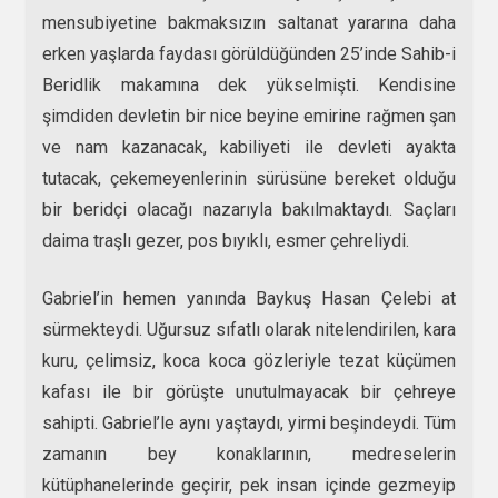
mensubiyetine bakmaksızın saltanat yararına daha
erken yaşlarda faydası görüldüğünden 25’inde Sahib-i
Beridlik makamına dek yükselmişti. Kendisine
şimdiden devletin bir nice beyine emirine rağmen şan
ve nam kazanacak, kabiliyeti ile devleti ayakta
tutacak, çekemeyenlerinin sürüsüne bereket olduğu
bir beridçi olacağı nazarıyla bakılmaktaydı. Saçları
daima traşlı gezer, pos bıyıklı, esmer çehreliydi.
Gabriel’in hemen yanında Baykuş Hasan Çelebi at
sürmekteydi. Uğursuz sıfatlı olarak nitelendirilen, kara
kuru, çelimsiz, koca koca gözleriyle tezat küçümen
kafası ile bir görüşte unutulmayacak bir çehreye
sahipti. Gabriel’le aynı yaştaydı, yirmi beşindeydi. Tüm
zamanın bey konaklarının, medreselerin
kütüphanelerinde geçirir, pek insan içinde gezmeyip