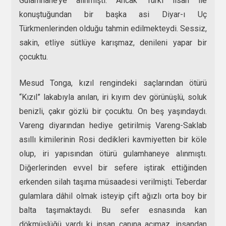
Gulamhane’ye alınmıştı. Ancak Türki lisan ile
konuştuğundan bir başka asi Diyar-ı Uç
Türkmenlerinden olduğu tahmin edilmekteydi. Sessiz,
sakin, etliye sütlüye karışmaz, denileni yapar bir
çocuktu.
Mesud Tonga, kızıl rengindeki saçlarından ötürü
“Kızıl” lakabıyla anılan, iri kıyım dev görünüşlü, soluk
benizli, çakır gözlü bir çocuktu. On beş yaşındaydı.
Vareng diyarından hediye getirilmiş Vareng-Saklab
asıllı kimilerinin Rosi dedikleri kavmiyetten bir köle
olup, iri yapısından ötürü gulamhaneye alınmıştı.
Diğerlerinden evvel bir sefere iştirak ettiğinden
erkenden silah taşıma müsaadesi verilmişti. Teberdar
gulamlara dâhil olmak isteyip çift ağızlı orta boy bir
balta taşımaktaydı. Bu sefer esnasında kan
dökmüşlüğü vardı ki insan canına acımaz, insandan