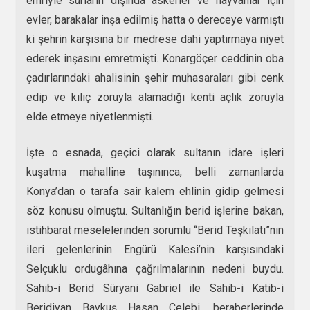
emriyle surların dışında askerler ve hayvanlar için
evler, barakalar inşa edilmiş hatta o dereceye varmıştı
ki şehrin karşısına bir medrese dahi yaptırmaya niyet
ederek inşasını emretmişti. Konargöçer ceddinin oba
çadırlarındaki ahalisinin şehir muhasaraları gibi cenk
edip ve kılıç zoruyla alamadığı kenti açlık zoruyla
elde etmeye niyetlenmişti.
İşte o esnada, geçici olarak sultanın idare işleri
kuşatma mahalline taşınınca, belli zamanlarda
Konya’dan o tarafa sair kalem ehlinin gidip gelmesi
söz konusu olmuştu. Sultanlığın berid işlerine bakan,
istihbarat meselelerinden sorumlu “Berid Teşkilatı”nın
ileri gelenlerinin Engürü Kalesi’nin karşısındaki
Selçuklu ordugâhına çağrılmalarının nedeni buydu.
Sahib-i Berid Süryani Gabriel ile Sahib-i Katib-i
Beridiyan Baykuş Hasan Çelebi, beraberlerinde