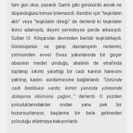
tüm gün okur, yazardı. Gamlı gibi görünürdü ancak ne
düşündüğünü kimse bilemezdi. Kendisi için “teşkilatın
aklı” veya “teşkilatın direği” de derlerdi ki teşkilatın
ikinci adamıydı, deyim yerindeyse perde arkasıydı.
Sultan III. Kılıçarslan devrinden beridir teşkilattaydı.
Görünüşünün ve garip davranışının nedenini,
yirmisinden evvel Sivas yakınlarında bir göçer
obasının medet umduğu, ahalinin de etrafında
toplanıp sıkıntı yarattığı bir cadı karının hanesini
yaktırıp, kadını sürdürmesine bağlarlardı.
“Üstünde
cadı bedduası vardır, kimin yanında yöresinde
dolaşırsa ölümünü çağırır…”
derlerdi. O yüzden
yolculuklarındakiler ondan yana pek bir
huzursuzlanıyor, başlarına bir bela gelmeden
yolculuğu atlatmaya bakıyorlardı.