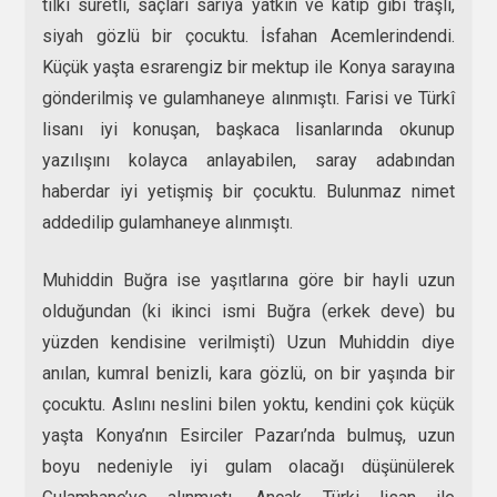
tilki suretli, saçları sarıya yatkın ve katip gibi traşlı,
siyah gözlü bir çocuktu. İsfahan Acemlerindendi.
Küçük yaşta esrarengiz bir mektup ile Konya sarayına
gönderilmiş ve gulamhaneye alınmıştı. Farisi ve Türkî
lisanı iyi konuşan, başkaca lisanlarında okunup
yazılışını kolayca anlayabilen, saray adabından
haberdar iyi yetişmiş bir çocuktu. Bulunmaz nimet
addedilip gulamhaneye alınmıştı.
Muhiddin Buğra ise yaşıtlarına göre bir hayli uzun
olduğundan (ki ikinci ismi Buğra (erkek deve) bu
yüzden kendisine verilmişti) Uzun Muhiddin diye
anılan, kumral benizli, kara gözlü, on bir yaşında bir
çocuktu. Aslını neslini bilen yoktu, kendini çok küçük
yaşta Konya’nın Esirciler Pazarı’nda bulmuş, uzun
boyu nedeniyle iyi gulam olacağı düşünülerek