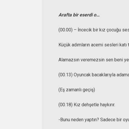
Arafta bir eserdi o…
(00.00) – İncecik bir kız çocuğu se
Küçük adımların acemi sesleri katı 
Alamazsın veremezsin sen beni y
(00.13) Oyuncak bacaklarıyla adama 
(Eş zamanlı geçiş)
(00.18) Kız dehşetle haykırır.
-Bunu neden yaptın? Sadece bir oyu