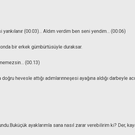
si yankılanır (00.03)… Aldım verdim ben seni yendim… (00.06)
tonda bir erkek gümbürtüsüyle duraksar.
enemezsin… (00.13)
doğru hevesle attığı adımlarınneşesi ayağına aldığı darbeyle acıl
ndu.Buküçük ayaklarımla sana nasıl zarar verebilirim ki? Der, ka