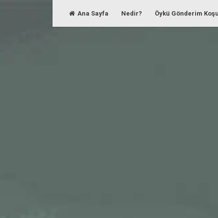
Skip
Ana Sayfa
Nedir?
Öykü Gönderim Koşu
to
content