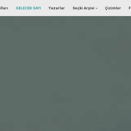
lları
GELECEK SAYI
Yazarlar
Seçki Arşivi
Çizimler
F