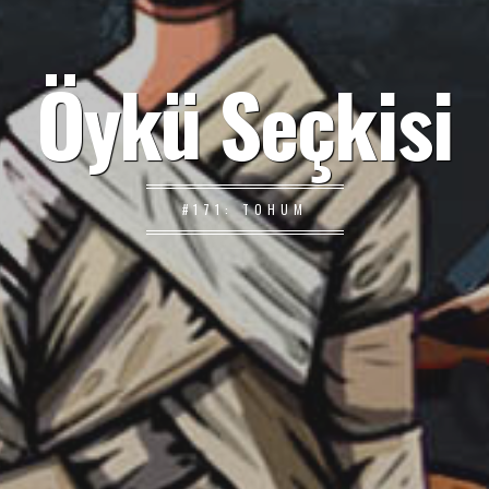
Öykü Seçkisi
#171: TOHUM