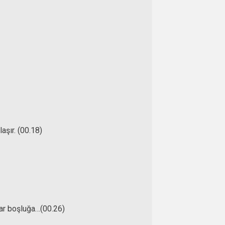
aşır. (00.18)
yar boşluğa…(00.26)