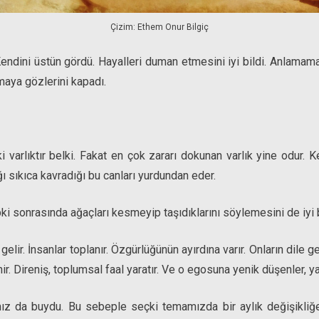
Çizim: Ethem Onur Bilgiç
Kendini üstün gördü. Hayalleri duman etmesini iyi bildi. Anlamamakta
aya gözlerini kapadı.
 varlıktır belki. Fakat en çok zararı dokunan varlık yine odur. K
ğı sıkıca kavradığı bu canları yurdundan eder.
i sonrasında ağaçları kesmeyip taşıdıklarını söylemesini de iyi bi
elir. İnsanlar toplanır. Özgürlüğünün ayırdına varır. Onların dile ge
nir. Direniş, toplumsal faal yaratır. Ve o egosuna yenik düşenler, y
mız da buydu. Bu sebeple seçki temamızda bir aylık değişikliğ