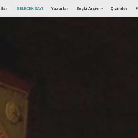
lları
GELECEK SAYI
Yazarlar
Seçki Arşivi
Çizimler
F