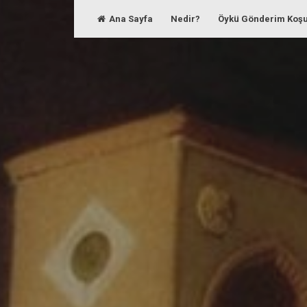
Skip
Ana Sayfa
Nedir?
Öykü Gönderim Koşu
to
content