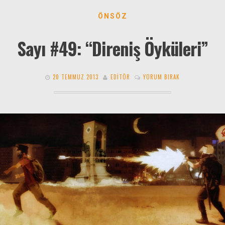
ÖNSÖZ
Sayı #49: “Direniş Öyküleri”
20 TEMMUZ 2013
EDITÖR
YORUM BIRAK