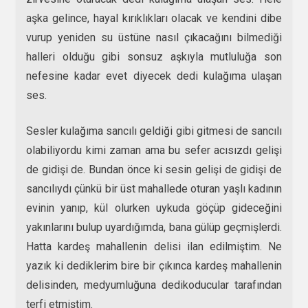
aşka gelince, hayal kırıklıkları olacak ve kendini dibe
vurup yeniden su üstüne nasıl çıkacağını bilmediği
halleri olduğu gibi sonsuz aşkıyla mutluluğa son
nefesine kadar evet diyecek dedi kulağıma ulaşan
ses.
Sesler kulağıma sancılı geldiği gibi gitmesi de sancılı
olabiliyordu kimi zaman ama bu sefer acısızdı gelişi
de gidişi de. Bundan önce ki sesin gelişi de gidişi de
sancılıydı çünkü bir üst mahallede oturan yaşlı kadının
evinin yanıp, kül olurken uykuda göçüp gideceğini
yakınlarını bulup uyardığımda, bana gülüp geçmişlerdi.
Hatta kardeş mahallenin delisi ilan edilmiştim. Ne
yazık ki dediklerim bire bir çıkınca kardeş mahallenin
delisinden, medyumluğuna dedikoducular tarafından
terfi etmiştim.