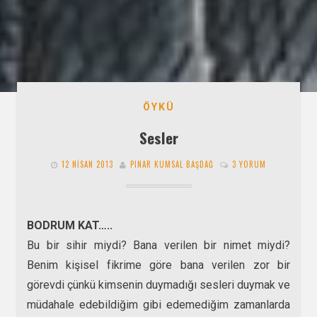
ÖYKÜ
Sesler
12 NISAN 2013
PINAR KUMSAL BAŞDAĞ
3 YORUM
BODRUM KAT…..
Bu bir sihir miydi? Bana verilen bir nimet miydi?
Benim kişisel fikrime göre bana verilen zor bir
görevdi çünkü kimsenin duymadığı sesleri duymak ve
müdahale edebildiğim gibi edemediğim zamanlarda