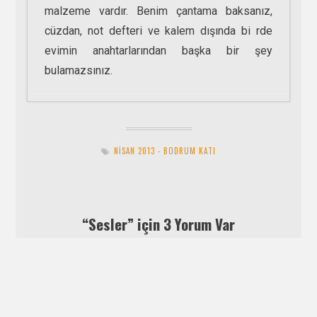
malzeme vardır. Benim çantama baksanız,
cüzdan, not defteri ve kalem dışında bi rde
evimin anahtarlarından başka bir şey
bulamazsınız.
Yok Oluş
- 1 Mart 2021
Matruşka’nın İçindeki Benler
- 15
NISAN 2013 - BODRUM KATI
Ekim 2018
Gece ve Gündüz
- 15 Eylül 2018
Yazgı’nın Sırrı
- 15 Ağustos 2018
Rüya
- 15 Temmuz 2018
“
Sesler
” için 3 Yorum Var
16 NISAN 2013, 15:44
Gurur Güneş
dedi ki: