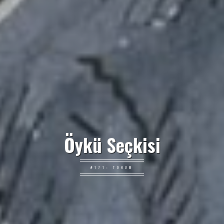
Öykü Seçkisi
#171: TOHUM