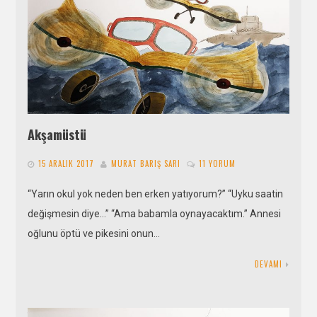
Akşamüstü
15 ARALIK 2017
MURAT BARIŞ SARI
11 YORUM
“Yarın okul yok neden ben erken yatıyorum?” “Uyku saatin
değişmesin diye…” “Ama babamla oynayacaktım.” Annesi
oğlunu öptü ve pikesini onun…
DEVAMI