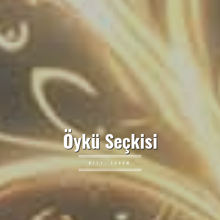
Öykü Seçkisi
#171: TOHUM