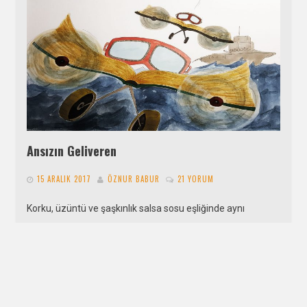
Ansızın Geliveren
15 ARALIK 2017
ÖZNUR BABUR
21 YORUM
Korku, üzüntü ve şaşkınlık salsa sosu eşliğinde aynı
tabakta, o filmle girmişti hayatıma. Yanık kitapların ağlayan
satırları vardı, üzerlerine gelen…
DEVAMI