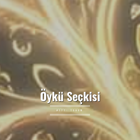
Öykü Seçkisi
#171: TOHUM