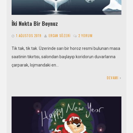
İki Nokta Bir Boynuz
1 AĞUSTOS 2019
ERCAN SÖZERI
2 YORUM
Tik tak, tik tak. Üzerinde sarı bir horoz resmi bulunan masa
saatinin tıkırtısı, salondan başlayıp koridorun duvarlarına
çarparak, lojmandaki en…
DEVAMI