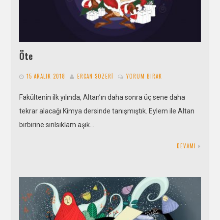
Öte
15 ARALIK 2018
ERCAN SÖZERI
YORUM BIRAK
Fakültenin ilk yılında, Altan’ın daha sonra üç sene daha
tekrar alacağı Kimya dersinde tanışmıştık. Eylem ile Altan
birbirine sırılsıklam aşık…
DEVAMI