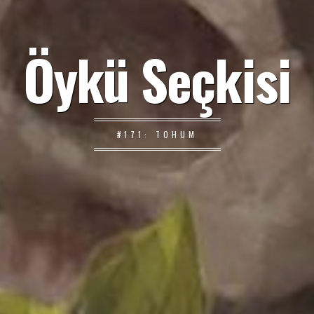
Öykü Seçkisi
#171: TOHUM