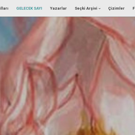
lları
GELECEK SAYI
Yazarlar
Seçki Arşivi
Çizimler
F