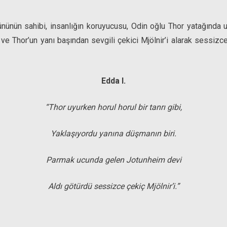
ününün sahibi, insanlığın koruyucusu, Odin oğlu Thor yatağında 
ş ve Thor’un yanı başından sevgili çekici Mjölnir’i alarak sessizc
Edda I.
“Thor uyurken horul horul bir tanrı gibi,
Yaklaşıyordu yanına düşmanın biri.
Parmak ucunda gelen Jotunheim devi
Aldı götürdü sessizce çekiç Mjölnir’i.”