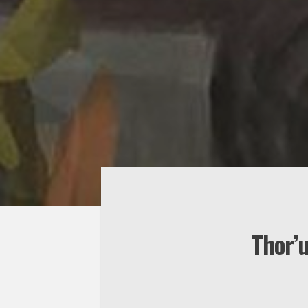
Thor’u