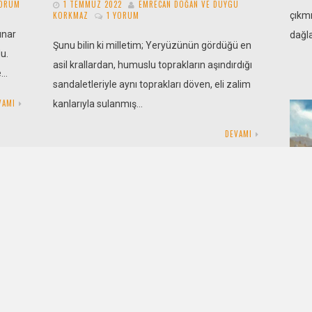
YORUM
1 TEMMUZ 2022
EMRECAN DOĞAN VE DUYGU
KORKMAZ
1 YORUM
çıkmı
ınar
dağla
Şunu bilin ki milletim; Yeryüzünün gördüğü en
u.
asil krallardan, humuslu toprakların aşındırdığı
e…
sandaletleriyle aynı toprakları döven, eli zalim
VAMI
kanlarıyla sulanmış…
DEVAMI
Yiti
1 
BIRAK
Tek 
Yiğit Kıyga
BIRAK