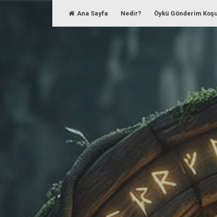
Skip
Ana Sayfa
Nedir?
Öykü Gönderim Koşu
to
content