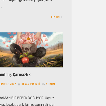
r…
DEVAMI
nilmiş Çaresizlik
TEMMUZ 2022
BENAN PASTACI
YORUM
AMAN BİR BEBEK DOĞUYOR! Uçsuz
sız bozkır, sanki bir ressamın elinden