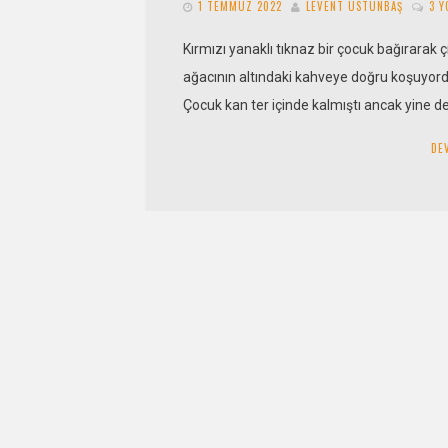
1 TEMMUZ 2022
LEVENT ÜSTÜNBAŞ
3 
Kırmızı yanaklı tıknaz bir çocuk bağırarak ç
ağacının altındaki kahveye doğru koşuyord
Çocuk kan ter içinde kalmıştı ancak yine d
DE
Detay
1 TEMMUZ 2022
ZEYNEP TUNÇ
YORUM 