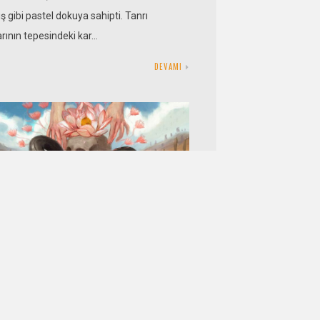
ş gibi pastel dokuya sahipti. Tanrı
rının tepesindeki kar…
DEVAMI
kköy Destanı
TEMMUZ 2022
ÜMIT YAŞAR ÖZKAN
YORUM
yapraklık manzum destanların ilk