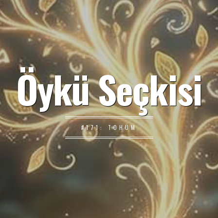
Öykü Seçkisi
#171: TOHUM