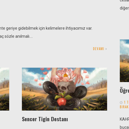
diğe
 geriye gidebilmek için kelimelere ihtiyacımız var.
aç sözle anılmalı….
DEVAMI
Öğre
1 
BIRAK
Sencer Tigin Destanı
KAHR
bucak