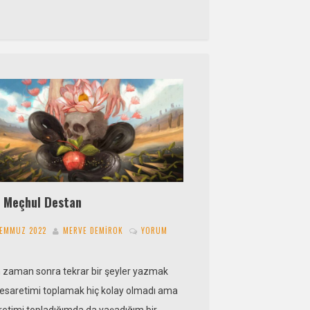
i Meçhul Destan
TEMMUZ 2022
MERVE DEMIROK
YORUM
 zaman sonra tekrar bir şeyler yazmak
 cesaretimi toplamak hiç kolay olmadı ama
retimi topladığımda da yaşadığım bir