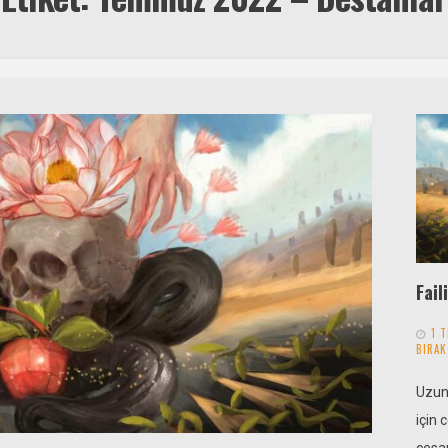
Fail
1 
BIRAK
Uzun
için
cesa