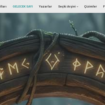
lları
GELECEK SAYI
Yazarlar
Seçki Arşivi
Çizimler
F