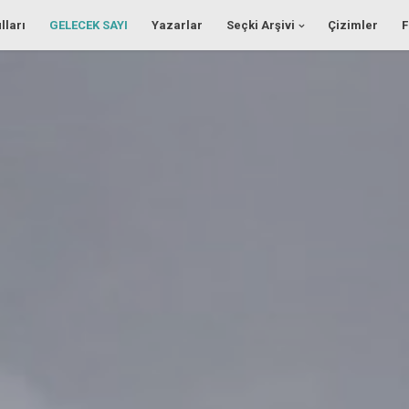
lları
GELECEK SAYI
Yazarlar
Seçki Arşivi
Çizimler
F