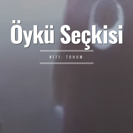
Öykü Seçkisi
#171: TOHUM