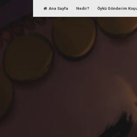
Skip
Ana Sayfa
Nedir?
Öykü Gönderim Koşu
to
content