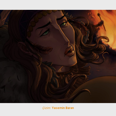
Çizim
:
Yasemin Baran