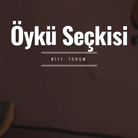
Öykü Seçkisi
#171: TOHUM