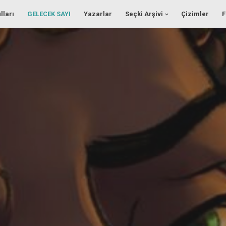
lları
GELECEK SAYI
Yazarlar
Seçki Arşivi
Çizimler
F