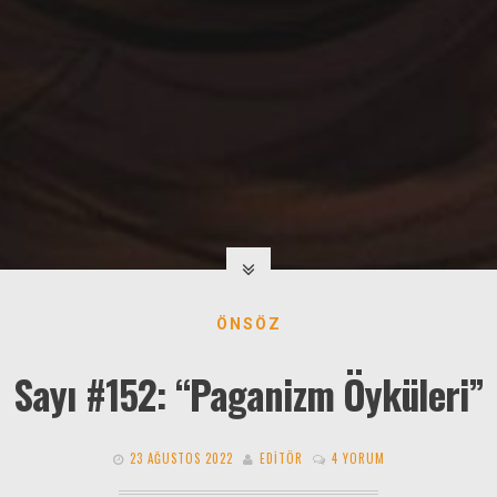
ÖNSÖZ
Sayı #152: “Paganizm Öyküleri”
23 AĞUSTOS 2022
EDITÖR
4 YORUM