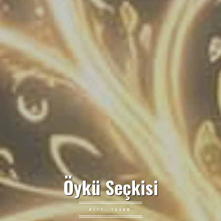
Öykü Seçkisi
#171: TOHUM