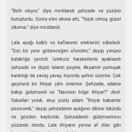
“Belli oluyor,” diye mırıldandı şehzade ve yüzünü
buruşturdu. Sonra elini alnına attı, “Yazık olmuş güzel
ülkeme,” diye mırıldandı.
Lala ayağı kalktı ve kaftanının eteklerini silkeledi.
“Sizi bir yere götüreceğim efendim,” deyip yönünü
bataklığa çevirdi. İsteksiz hareketlerle ayaklandı
şehzade ve düştü lalanın peşine. Akşamın yumuşak
karanlığı da yavaş yavaş iniyordu şehrin üzerine. Çok
geçmedi bir ihtiyar çıktı önlerine. Şehzade, adama
bakıp gülümsedi ve “Nasılsın bilge ihtiyar?” dedi.
Sakalları yoluk, ekşi yüzlü adam “İhtiyar babandır
pezevenk,” deyip şehzadenin ayağının dibine tükürdü
ve gözden kayboldu. Şehzadenin gülümsemesi
yüzünde dondu. Lala ihtiyarın yerine af diler gibi