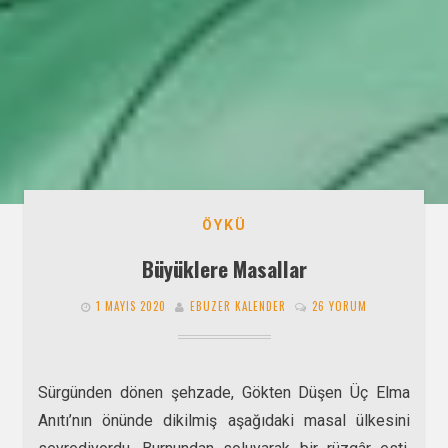
ÖYKÜ
Büyüklere Masallar
1 MAYIS 2020
EBUZER KALENDER
26 YORUM
Sürgünden dönen şehzade, Gökten Düşen Üç Elma
Anıtı’nın önünde dikilmiş aşağıdaki masal ülkesini