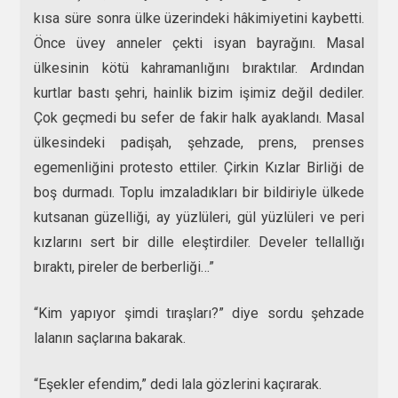
kısa süre sonra ülke üzerindeki hâkimiyetini kaybetti.
Önce üvey anneler çekti isyan bayrağını. Masal
ülkesinin kötü kahramanlığını bıraktılar. Ardından
kurtlar bastı şehri, hainlik bizim işimiz değil dediler.
Çok geçmedi bu sefer de fakir halk ayaklandı. Masal
ülkesindeki padişah, şehzade, prens, prenses
egemenliğini protesto ettiler. Çirkin Kızlar Birliği de
boş durmadı. Toplu imzaladıkları bir bildiriyle ülkede
kutsanan güzelliği, ay yüzlüleri, gül yüzlüleri ve peri
kızlarını sert bir dille eleştirdiler. Develer tellallığı
bıraktı, pireler de berberliği…”
“Kim yapıyor şimdi tıraşları?” diye sordu şehzade
lalanın saçlarına bakarak.
“Eşekler efendim,” dedi lala gözlerini kaçırarak.