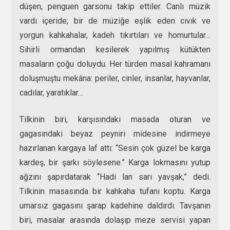
düşen, penguen garsonu takip ettiler. Canlı müzik
vardı içeride; bir de müziğe eşlik eden cıvık ve
yorgun kahkahalar, kadeh tıkırtıları ve homurtular…
Sihirli ormandan kesilerek yapılmış kütükten
masaların çoğu doluydu. Her türden masal kahramanı
doluşmuştu mekâna: periler, cinler, insanlar, hayvanlar,
cadılar, yaratıklar…
Tilkinin biri, karşısındaki masada oturan ve
gagasındaki beyaz peyniri midesine indirmeye
hazırlanan kargaya laf attı: “Sesin çok güzel be karga
kardeş, bir şarkı söylesene.” Karga lokmasını yutup
ağzını şapırdatarak “Hadi lan sarı yavşak,” dedi.
Tilkinin masasında bir kahkaha tufanı koptu. Karga
umarsız gagasını şarap kadehine daldırdı. Tavşanın
biri, masalar arasında dolaşıp meze servisi yapan