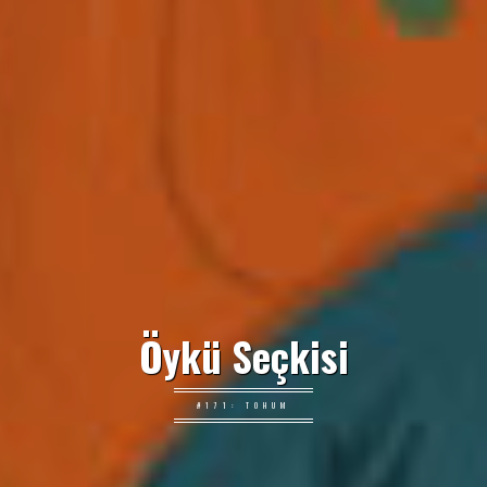
Öykü Seçkisi
#171: TOHUM