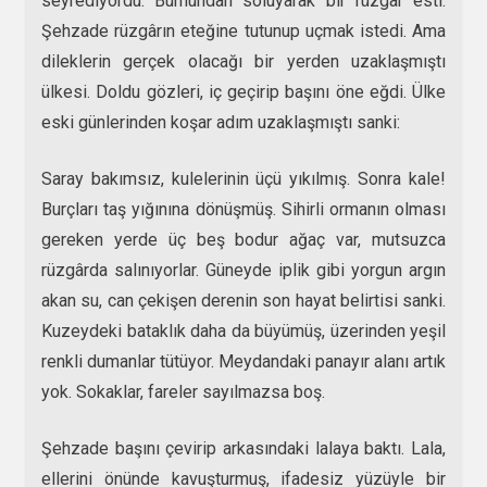
seyrediyordu. Burnundan soluyarak bir rüzgâr esti.
Şehzade rüzgârın eteğine tutunup uçmak istedi. Ama
dileklerin gerçek olacağı bir yerden uzaklaşmıştı
ülkesi. Doldu gözleri, iç geçirip başını öne eğdi. Ülke
eski günlerinden koşar adım uzaklaşmıştı sanki:
Saray bakımsız, kulelerinin üçü yıkılmış. Sonra kale!
Burçları taş yığınına dönüşmüş. Sihirli ormanın olması
gereken yerde üç beş bodur ağaç var, mutsuzca
rüzgârda salınıyorlar. Güneyde iplik gibi yorgun argın
akan su, can çekişen derenin son hayat belirtisi sanki.
Kuzeydeki bataklık daha da büyümüş, üzerinden yeşil
renkli dumanlar tütüyor. Meydandaki panayır alanı artık
yok. Sokaklar, fareler sayılmazsa boş.
Şehzade başını çevirip arkasındaki lalaya baktı. Lala,
ellerini önünde kavuşturmuş, ifadesiz yüzüyle bir