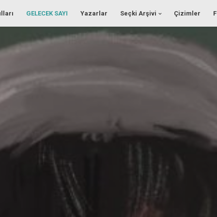
lları
GELECEK SAYI
Yazarlar
Seçki Arşivi
Çizimler
F