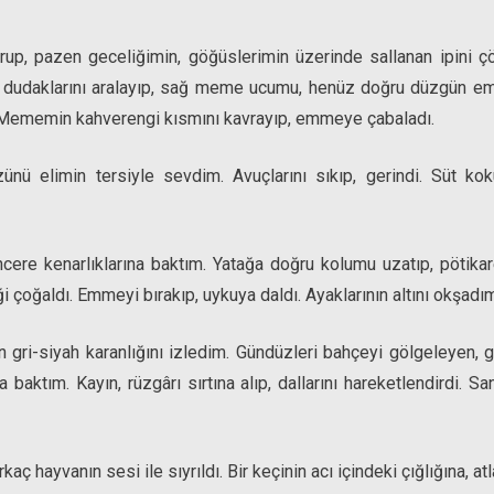
urup, pazen geceliğimin, göğüslerimin üzerinde sallanan ipini ç
n dudaklarını aralayıp, sağ meme ucumu, henüz doğru düzgün e
. Mememin kahverengi kısmını kavrayıp, emmeye çabaladı.
ünü elimin tersiyle sevdim. Avuçlarını sıkıp, gerindi. Süt kok
cere kenarlıklarına baktım. Yatağa doğru kolumu uzatıp, pötikar
ği çoğaldı. Emmeyi bırakıp, uykuya daldı. Ayaklarının altını okşadım
ri-siyah karanlığını izledim. Gündüzleri bahçeyi gölgeleyen, gec
ca baktım. Kayın, rüzgârı sırtına alıp, dallarını hareketlendirdi.
ç hayvanın sesi ile sıyrıldı. Bir keçinin acı içindeki çığlığına, atla