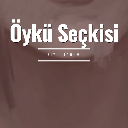
Öykü Seçkisi
#171: TOHUM