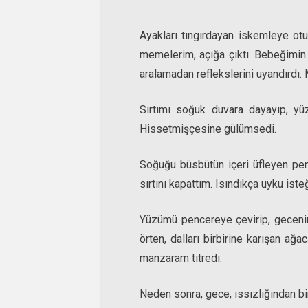
Ayakları tıngırdayan iskemleye ot
memelerim, açığa çıktı. Bebeğimi
aralamadan reflekslerini uyandırdı
Sırtımı soğuk duvara dayayıp, yüz
Hissetmişçesine gülümsedi.
Soğuğu büsbütün içeri üfleyen pen
sırtını kapattım. Isındıkça uyku iste
Yüzümü pencereye çevirip, gecenin g
örten, dalları birbirine karışan ağa
manzaram titredi.
Neden sonra, gece, ıssızlığından birka