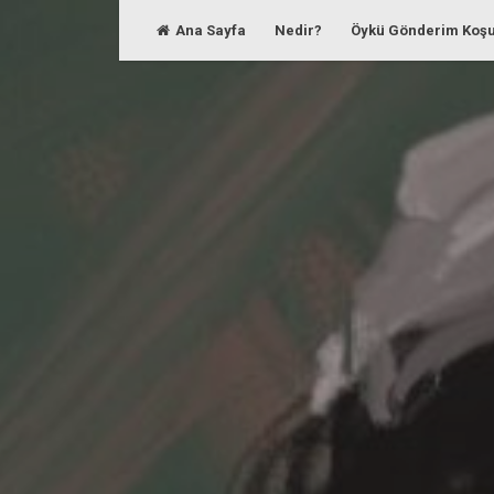
Skip
Ana Sayfa
Nedir?
Öykü Gönderim Koşu
to
content